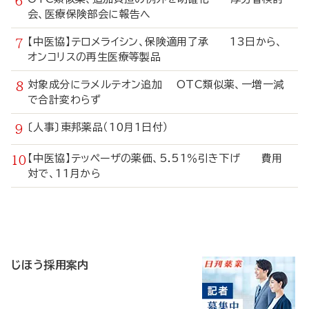
会、医療保険部会に報告へ
【中医協】テロメライシン、保険適用了承 13日から、
オンコリスの再生医療等製品
対象成分にラメルテオン追加 OTC類似薬、一増一減
で合計変わらず
〔人事〕東邦薬品（10月1日付）
【中医協】テッペーザの薬価、5.51％引き下げ 費用
対で、11月から
寄
稿
じほう採用案内