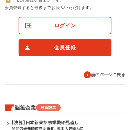
この記事は会員限定です。
非
会員登録すると最後までお読みいただけます。
会
員
の
ログイン
閲
覧
制
限
会員登録
に
つ
い
て
前のページに戻る
製薬企業
最新記事
【決算】日本新薬が事業戦略見直し
開発の優先順位を明確化、導出入を盛んに