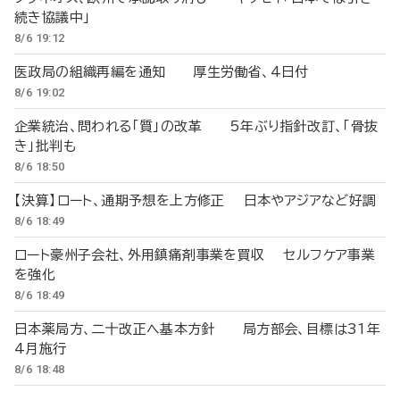
続き協議中」
8/6 19:12
医政局の組織再編を通知 厚生労働省、4日付
8/6 19:02
企業統治、問われる「質」の改革 5年ぶり指針改訂、「骨抜
き」批判も
8/6 18:50
【決算】ロート、通期予想を上方修正 日本やアジアなど好調
8/6 18:49
ロート豪州子会社、外用鎮痛剤事業を買収 セルフケア事業
を強化
8/6 18:49
日本薬局方、二十改正へ基本方針 局方部会、目標は31年
4月施行
8/6 18:48