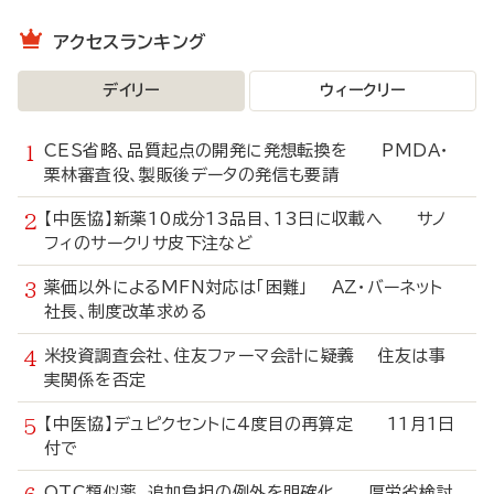
アクセスランキング
デイリー
ウィークリー
CES省略、品質起点の開発に発想転換を PMDA・
栗林審査役、製販後データの発信も要請
【中医協】新薬10成分13品目、13日に収載へ サノ
フィのサークリサ皮下注など
薬価以外によるMFN対応は「困難」 AZ・バーネット
社長、制度改革求める
米投資調査会社、住友ファーマ会計に疑義 住友は事
実関係を否定
【中医協】デュピクセントに4度目の再算定 11月1日
付で
OTC類似薬、追加負担の例外を明確化 厚労省検討