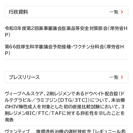
行政資料
一覧
令和8年度第2回薬事審議会医薬品等安全対策部会（厚労省H
P）
第66回厚生科学審議会予防接種・ワクチン分科会（厚労省H
P）
プレスリリース
一覧
ヴィーブヘルスケア、2剤レジメンであるドウベイト配合錠（ド
ルテグラビル／ラミブジン［DTG/3TC］）について、未治療
のHIV陽性成人を対象とした初の直接比較試験において、3
剤レジメンBIC/FTC/TAFに対する非劣性を示したことを
発表
ヴァンティブ 腹膜透析治療の選択肢拡充 「レギュニール®