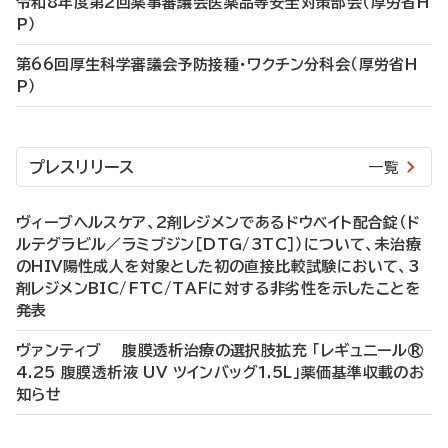
令和8年度第2回薬事審議会医薬品等安全対策部会（厚労省H
P）
第66回厚生科学審議会予防接種・ワクチン分科会（厚労省H
P）
プレスリリース
一覧
ヴィーブヘルスケア、2剤レジメンであるドウベイト配合錠（ド
ルテグラビル／ラミブジン［DTG/3TC］）について、未治療
のHIV陽性成人を対象とした初の直接比較試験において、3
剤レジメンBIC/FTC/TAFに対する非劣性を示したことを
発表
ヴァンティブ 腹膜透析治療の選択肢拡充 「レギュニール®
4.25 腹膜透析液 UV ツインバッグ1.5L」薬価基準収載のお
知らせ