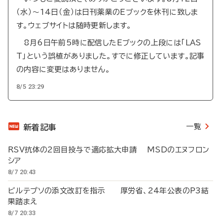
（水）～14日（金）は日刊薬業のEブックを休刊に致しま
す。ウェブサイトは随時更新します。
8月6日午前5時に配信したEブックの上段には「LAS
T」という誤植がありました。すでに修正しています。記事
の内容に変更はありません。
8/5 23:29
一覧
新着記事
RSV抗体の2回目投与で適応拡大申請 MSDのエヌフロン
シア
8/7 20:43
ビルテプソの添文改訂を指示 厚労省、24年公表のP3結
果踏まえ
8/7 20:33