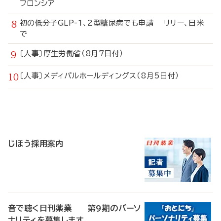
フロンシア
初の低分子GLP-1、2型糖尿病でも申請 リリー、日米
で
〔人事〕厚生労働省（8月7日付）
〔人事〕メディパルホールディングス（8月5日付）
寄
稿
じほう採用案内
音で聴く日刊薬業 第9期のパーソ
ナリティを募集します