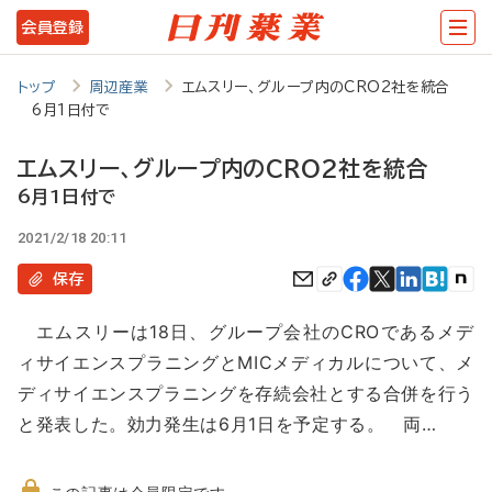
メ
会員登録
イ
ン
トップ
周辺産業
エムスリー、グループ内のCRO2社を統合
6月1日付で
コ
ン
エムスリー、グループ内のCRO2社を統合
テ
6月1日付で
ン
2021/2/18 20:11
ツ
保存
に
エムスリーは18日、グループ会社のCROであるメデ
移
ィサイエンスプラニングとMICメディカルについて、メ
動
ディサイエンスプラニングを存続会社とする合併を行う
と発表した。効力発生は6月1日を予定する。 両…