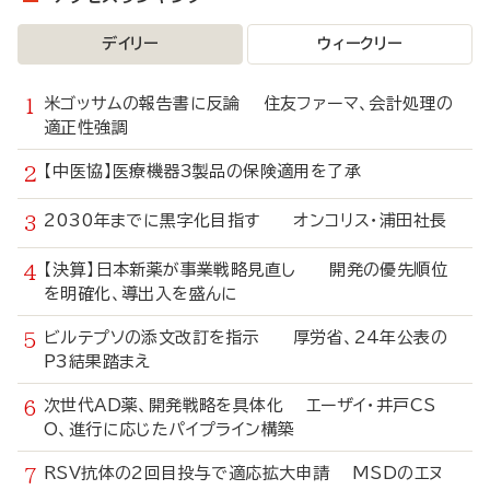
デイリー
ウィークリー
米ゴッサムの報告書に反論 住友ファーマ、会計処理の
適正性強調
【中医協】医療機器3製品の保険適用を了承
2030年までに黒字化目指す オンコリス・浦田社長
【決算】日本新薬が事業戦略見直し 開発の優先順位
を明確化、導出入を盛んに
ビルテプソの添文改訂を指示 厚労省、24年公表の
P3結果踏まえ
次世代AD薬、開発戦略を具体化 エーザイ・井戸CS
O、進行に応じたパイプライン構築
RSV抗体の2回目投与で適応拡大申請 MSDのエヌ