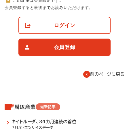
この記事は会員限定です。
非
会員登録すると最後までお読みいただけます。
会
員
の
ログイン
閲
覧
制
限
会員登録
に
つ
い
て
前のページに戻る
周辺産業
最新記事
キイトルーダ、34カ月連続の首位
7月度・エンサイスデータ