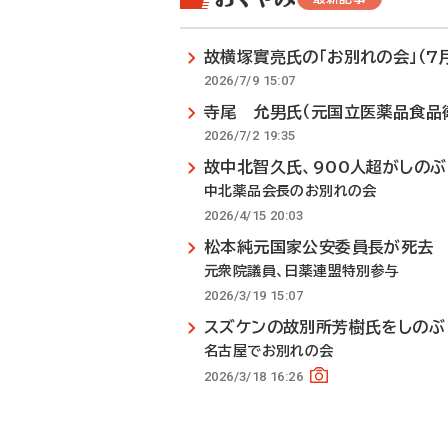
故横塚實亮氏の「お別れの会」（7月
2026/7/9 15:07
寺尾 允男氏（元国立医薬品食品
2026/7/2 19:35
故中北智久氏、900人超がしのぶ
中北薬品会長のお別れの会
2026/4/15 20:03
松本純元国家公安委員長が死去
元衆院議員、日薬連盟特別参与
2026/3/19 15:07
スズケンの故別所芳樹氏をしのぶ
名古屋でお別れの会
2026/3/18 16:26