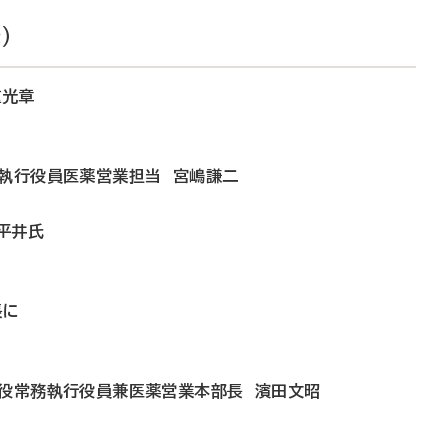
）
重光章
務執行役員医薬営業担当 宮嶋謙二
平井氏
長に
締役常務執行役員兼医薬営業本部長 濱田文昭