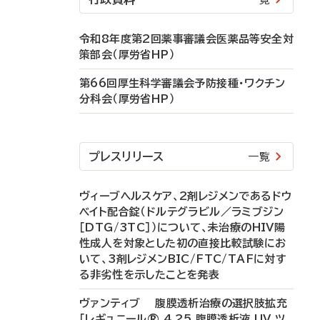
令和8年度第2回薬事審議会医薬品等安全対
策部会（厚労省HP）
第66回厚生科学審議会予防接種・ワクチン
分科会（厚労省HP）
プレスリリース
一覧
ヴィーブヘルスケア、2剤レジメンであるドウ
ベイト配合錠（ドルテグラビル／ラミブジン
［DTG/3TC］）について、未治療のHIV陽
性成人を対象とした初の直接比較試験にお
いて、3剤レジメンBIC/FTC/TAFに対す
る非劣性を示したことを発表
ヴァンティブ 腹膜透析治療の選択肢拡充
「レギュニール® 4.25 腹膜透析液 UV ツ