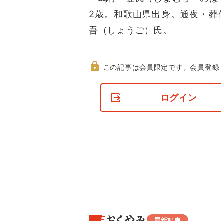
2歳。和歌山県出身。通夜・葬
吾（しょうご）氏。
この記事は会員限定です。
会員登録
非
会
ログイン
員
の
閲
覧
制
限
に
つ
い
て
おくやみ
最新記事