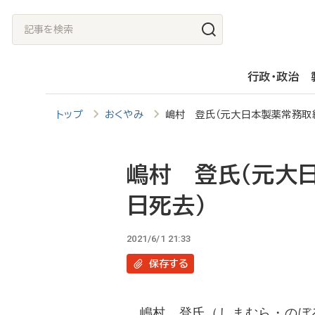
メ
記
イ
事
ン
を
行政・政治
コ
検
ン
索
トップ
おくやみ
嶋村 登氏（元大日本製薬常務取締
テ
ン
ツ
嶋村 登氏（元大
に
日死去）
移
動
2021/6/1 21:33
保存
する
嶋村 登氏（しまむら・のぼる