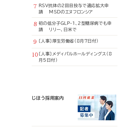
RSV抗体の2回目投与で適応拡大申
請 MSDのエヌフロンシア
初の低分子GLP-1、2型糖尿病でも申
請 リリー、日米で
〔人事〕厚生労働省（8月7日付）
〔人事〕メディパルホールディングス（8
月5日付）
寄
稿
じほう採用案内