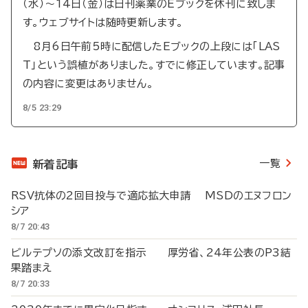
（水）～14日（金）は日刊薬業のEブックを休刊に致しま
す。ウェブサイトは随時更新します。
8月6日午前5時に配信したEブックの上段には「LAS
T」という誤植がありました。すでに修正しています。記事
の内容に変更はありません。
8/5 23:29
一覧
新着記事
RSV抗体の2回目投与で適応拡大申請 MSDのエヌフロン
シア
8/7 20:43
ビルテプソの添文改訂を指示 厚労省、24年公表のP3結
果踏まえ
8/7 20:33