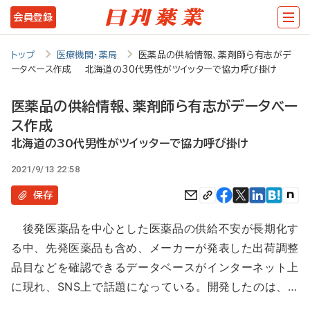
メ
会員登録
イ
ン
トップ
医療機関・薬局
医薬品の供給情報、薬剤師ら有志がデ
ータベース作成 北海道の30代男性がツイッターで協力呼び掛け
コ
ン
医薬品の供給情報、薬剤師ら有志がデータベー
テ
ス作成
ン
北海道の30代男性がツイッターで協力呼び掛け
ツ
2021/9/13 22:58
に
保存
移
後発医薬品を中心とした医薬品の供給不安が長期化す
動
る中、先発医薬品も含め、メーカーが発表した出荷調整
品目などを確認できるデータベースがインターネット上
に現れ、SNS上で話題になっている。開発したのは、…