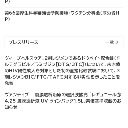
P）
第66回厚生科学審議会予防接種・ワクチン分科会（厚労省H
P）
プレスリリース
一覧
ヴィーブヘルスケア、2剤レジメンであるドウベイト配合錠（ド
ルテグラビル／ラミブジン［DTG/3TC］）について、未治療
のHIV陽性成人を対象とした初の直接比較試験において、3
剤レジメンBIC/FTC/TAFに対する非劣性を示したことを
発表
ヴァンティブ 腹膜透析治療の選択肢拡充 「レギュニール®
4.25 腹膜透析液 UV ツインバッグ1.5L」薬価基準収載のお
知らせ