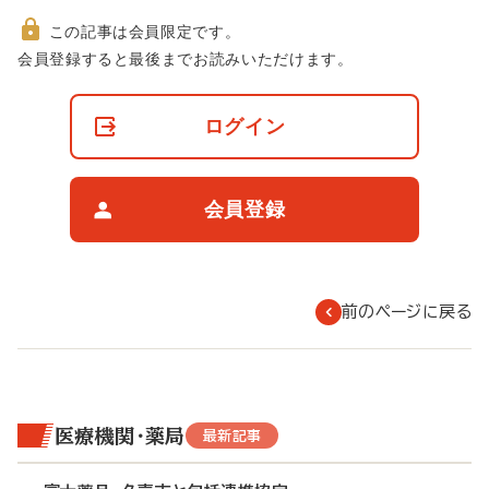
この記事は会員限定です。
非
会員登録すると最後までお読みいただけます。
会
員
の
ログイン
閲
覧
制
限
会員登録
に
つ
い
て
前のページに戻る
医療機関・薬局
最新記事