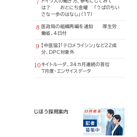
ドイツ人の働き方、参考にしてみて
は？ おとにち金曜 「うぱのちい
さな一歩のはなし」（17）
医政局の組織再編を通知 厚生労
働省、4日付
【中医協】「テロメライシン」など22成
分、DPC対象外
キイトルーダ、34カ月連続の首位
7月度・エンサイスデータ
寄
稿
じほう採用案内