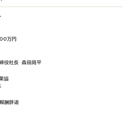
へ
00万円
取締役社長 森田周平
薬協
化
員報酬辞退