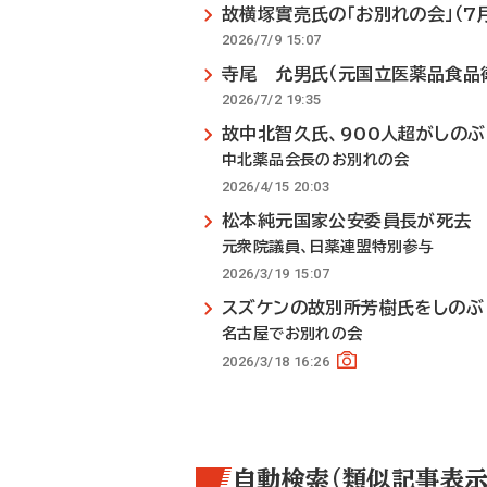
故横塚實亮氏の「お別れの会」（7月
2026/7/9 15:07
寺尾 允男氏（元国立医薬品食品
2026/7/2 19:35
故中北智久氏、900人超がしのぶ
中北薬品会長のお別れの会
2026/4/15 20:03
松本純元国家公安委員長が死去
元衆院議員、日薬連盟特別参与
2026/3/19 15:07
スズケンの故別所芳樹氏をしのぶ
名古屋でお別れの会
2026/3/18 16:26
自動検索（類似記事表示