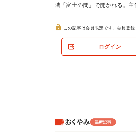
階「富士の間」で開かれる。主
この記事は会員限定です。
会員登録
非
会
ログイン
員
の
閲
覧
制
限
に
つ
い
て
おくやみ
最新記事