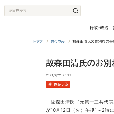
メ
記
イ
事
ン
を
行政・政治
コ
検
ン
索
トップ
おくやみ
故森田清氏のお別れの会（
テ
ン
ツ
故森田清氏のお別れ
に
2021/9/21 20:17
移
保存
する
動
故森田清氏（元第一三共代表取
が10月12日（火）午後1～2時