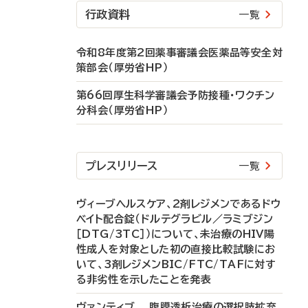
行政資料
一覧
令和8年度第2回薬事審議会医薬品等安全対
策部会（厚労省HP）
第66回厚生科学審議会予防接種・ワクチン
分科会（厚労省HP）
プレスリリース
一覧
ヴィーブヘルスケア、2剤レジメンであるドウ
ベイト配合錠（ドルテグラビル／ラミブジン
［DTG/3TC］）について、未治療のHIV陽
性成人を対象とした初の直接比較試験にお
いて、3剤レジメンBIC/FTC/TAFに対す
る非劣性を示したことを発表
ヴァンティブ 腹膜透析治療の選択肢拡充