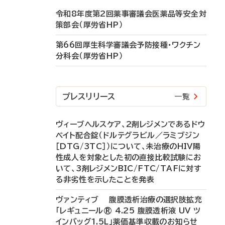
令和8年度第2回薬事審議会医薬品等安全対
策部会（厚労省HP）
第66回厚生科学審議会予防接種・ワクチン
分科会（厚労省HP）
プレスリリース
一覧
ヴィーブヘルスケア、2剤レジメンであるドウ
ベイト配合錠（ドルテグラビル／ラミブジン
［DTG/3TC］）について、未治療のHIV陽
性成人を対象とした初の直接比較試験にお
いて、3剤レジメンBIC/FTC/TAFに対す
る非劣性を示したことを発表
ヴァンティブ 腹膜透析治療の選択肢拡充
「レギュニール® 4.25 腹膜透析液 UV ツ
インバッグ1.5L」薬価基準収載のお知らせ