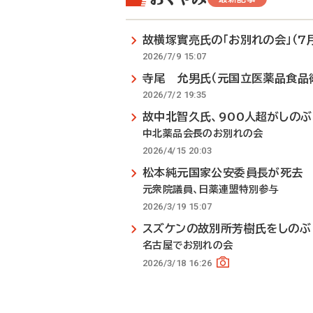
故横塚實亮氏の「お別れの会」（7月
2026/7/9 15:07
寺尾 允男氏（元国立医薬品食品
2026/7/2 19:35
故中北智久氏、900人超がしのぶ
中北薬品会長のお別れの会
2026/4/15 20:03
松本純元国家公安委員長が死去
元衆院議員、日薬連盟特別参与
2026/3/19 15:07
スズケンの故別所芳樹氏をしのぶ
名古屋でお別れの会
2026/3/18 16:26