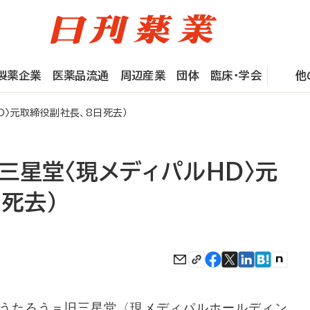
製薬企業
医薬品流通
周辺産業
団体
臨床・学会
他
D〉元取締役副社長、8日死去）
三星堂〈現メディパルHD〉元
死去）
うたろう＝旧三星堂〈現メディパルホールディン