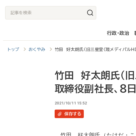
メ
記
イ
事
ン
を
行政・政治
コ
検
ン
索
トップ
おくやみ
竹田 好太朗氏（旧三星堂〈現メディパルH
テ
ン
ツ
竹田 好太朗氏（旧
に
取締役副社長、8日
移
動
2021/10/11 15:52
保存
する
竹田 好太朗氏（たけだ・こ