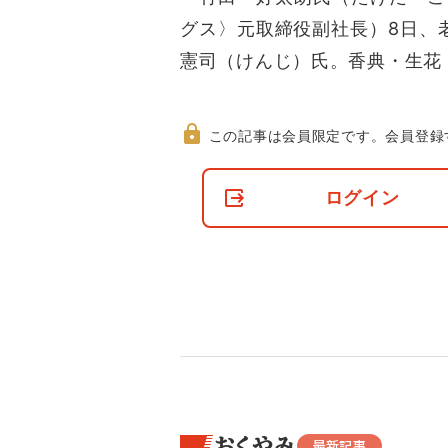
グス〉元取締役副社長）8日、
憲司（けんじ）氏。香典・生花
この記事は会員限定です。
会員登録
非
会
ログイン
員
の
閲
覧
制
限
に
つ
い
て
おくやみ
最新記事