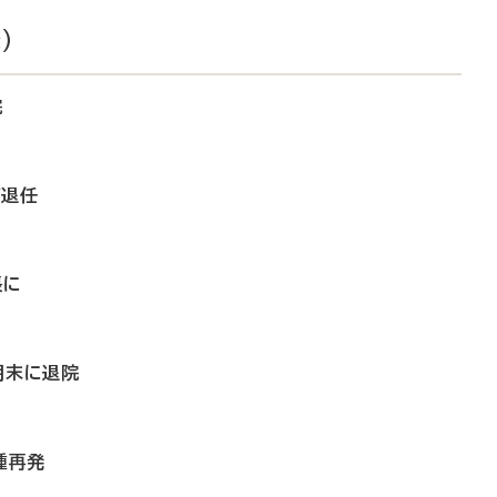
）
院
が退任
長に
月末に退院
腫再発