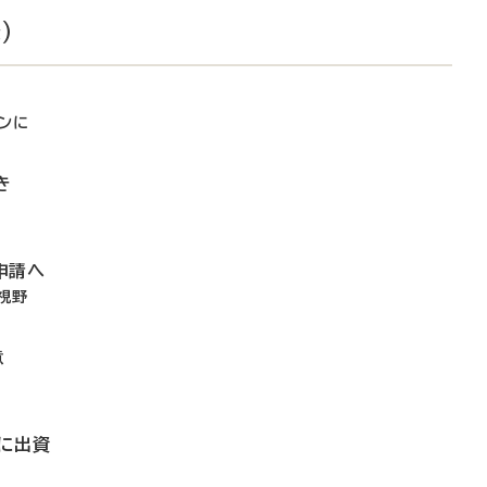
）
ンに
き
申請へ
視野
意
に出資