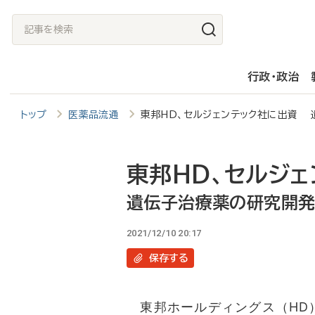
メ
記
イ
事
ン
を
行政・政治
コ
検
ン
索
トップ
医薬品流通
東邦HD、セルジェンテック社に出資
テ
ン
ツ
東邦HD、セルジ
に
遺伝子治療薬の研究開
移
2021/12/10 20:17
動
保存
する
東邦ホールディングス（HD）