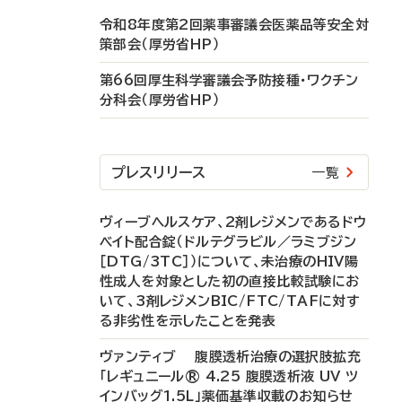
令和8年度第2回薬事審議会医薬品等安全対
策部会（厚労省HP）
第66回厚生科学審議会予防接種・ワクチン
分科会（厚労省HP）
プレスリリース
一覧
ヴィーブヘルスケア、2剤レジメンであるドウ
ベイト配合錠（ドルテグラビル／ラミブジン
［DTG/3TC］）について、未治療のHIV陽
性成人を対象とした初の直接比較試験にお
いて、3剤レジメンBIC/FTC/TAFに対す
る非劣性を示したことを発表
ヴァンティブ 腹膜透析治療の選択肢拡充
「レギュニール® 4.25 腹膜透析液 UV ツ
インバッグ1.5L」薬価基準収載のお知らせ