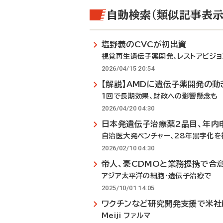
自動検索（類似記事表示
塩野義のCVCが初出資
視覚再生遺伝子薬開発、レストアビジョ
2026/04/15 20:54
【解説】AMDに遺伝子薬開発の動
1回で長期効果、財政への影響懸念も
2026/04/20 04:30
日本発遺伝子治療薬2品目、年内
自治医大発ベンチャー、28年黒字化を
2026/02/10 04:30
帝人、豪CDMOと業務提携で合
アジア太平洋の細胞・遺伝子治療で
2025/10/01 14:05
ワクチンなど研究開発支援で米社
Meiji ファルマ