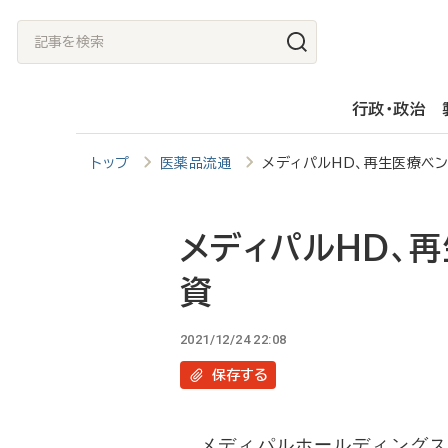
メ
記
イ
事
ン
を
行政・政治
コ
検
ン
索
トップ
医薬品流通
メディパルHD、再生医療ベン
テ
ン
ツ
メディパルHD、再
に
資
移
動
2021/12/24 22:08
保存
する
メディパルホールディングス（