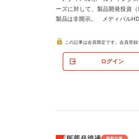
ーズに対して、製品開発投資（
製品は非開示。 メディパルH
この記事は会員限定です。
会員登録
非
会
ログイン
員
の
閲
覧
制
限
に
つ
い
て
医薬品流通
最新記事