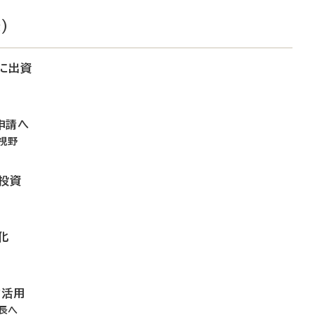
）
に出資
申請へ
視野
投資
化
ウ活用
長へ