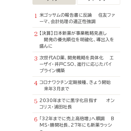
米ゴッサムの報告書に反論 住友ファ
ーマ、会計処理の適正性強調
【決算】日本新薬が事業戦略見直し
開発の優先順位を明確化、導出入を
盛んに
次世代AD薬、開発戦略を具体化 エ
ーザイ・井戸CSO、進行に応じたパイ
プライン構築
コロナワクチン定期接種、きょう開始
来年3月まで
2030年までに黒字化目指す オン
コリス・浦田社長
「32年までに売上高倍増」へ順調 B
MS・勝間社長、27年にも新薬ラッシ