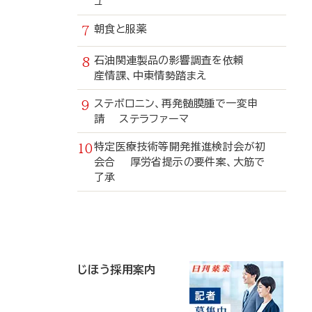
ュ
朝食と服薬
石油関連製品の影響調査を依頼
産情課、中東情勢踏まえ
ステボロニン、再発髄膜腫で一変申
請 ステラファーマ
特定医療技術等開発推進検討会が初
会合 厚労省提示の要件案、大筋で
了承
寄
稿
じほう採用案内