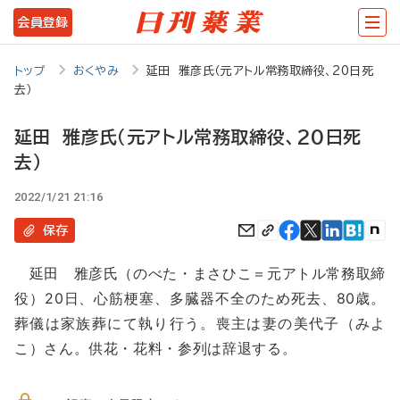
メ
会員登録
イ
ン
トップ
おくやみ
延田 雅彦氏（元アトル常務取締役、20日死
去）
コ
ン
延田 雅彦氏（元アトル常務取締役、20日死
テ
去）
ン
2022/1/21 21:16
ツ
保存
に
移
延田 雅彦氏（のべた・まさひこ＝元アトル常務取締
役）20日、心筋梗塞、多臓器不全のため死去、80歳。
動
葬儀は家族葬にて執り行う。喪主は妻の美代子（みよ
こ）さん。供花・花料・参列は辞退する。