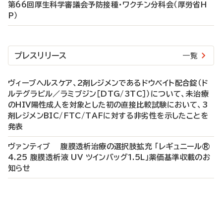
第66回厚生科学審議会予防接種・ワクチン分科会（厚労省H
P）
プレスリリース
一覧
ヴィーブヘルスケア、2剤レジメンであるドウベイト配合錠（ド
ルテグラビル／ラミブジン［DTG/3TC］）について、未治療
のHIV陽性成人を対象とした初の直接比較試験において、3
剤レジメンBIC/FTC/TAFに対する非劣性を示したことを
発表
ヴァンティブ 腹膜透析治療の選択肢拡充 「レギュニール®
4.25 腹膜透析液 UV ツインバッグ1.5L」薬価基準収載のお
知らせ
P
R