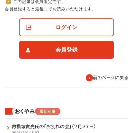
この記事は会員限定です。
非
会員登録すると最後までお読みいただけます。
会
員
の
ログイン
閲
覧
制
限
会員登録
に
つ
い
て
前のページに戻る
おくやみ
最新記事
故横塚實亮氏の「お別れの会」（7月27日）
2026/7/9 15:07