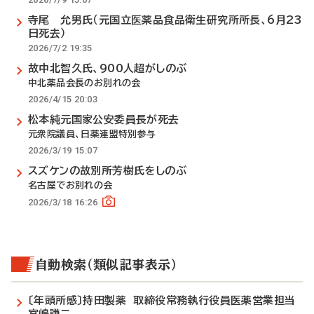
寺尾 允男氏（元国立医薬品食品衛生研究所所長、6月23
日死去）
2026/7/2 19:35
故中北智久氏、900人超がしのぶ
中北薬品会長のお別れの会
2026/4/15 20:03
松本純元国家公安委員長が死去
元衆院議員、日薬連盟特別参与
2026/3/19 15:07
スズケンの故別所芳樹氏をしのぶ
名古屋でお別れの会
2026/3/18 16:26
自動検索（類似記事表示）
〔年頭所感〕持田製薬 取締役常務執行役員医薬営業担当
宮嶋謙二