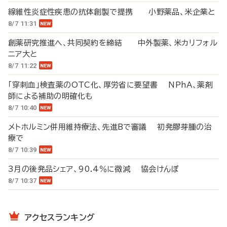
線維性炎症性疾患の抗体創製で提携 小野薬品、米企業と
8/7 11:31
創薬研究推進へ、共同契約を締結 中外製薬、米カリフォル
ニア大と
8/7 11:22
「穿刺血」検査薬のOTC化、厚労省に要望書 NPhA、薬剤
師による補助の明確化も
8/7 10:40
メトホルミン併用維持療法、先進Bで審議 初発膠芽腫の治
療で
8/7 10:39
3月の後発品シェア、90.4％に微減 協会けんぽ
8/7 10:37
アクセスランキング