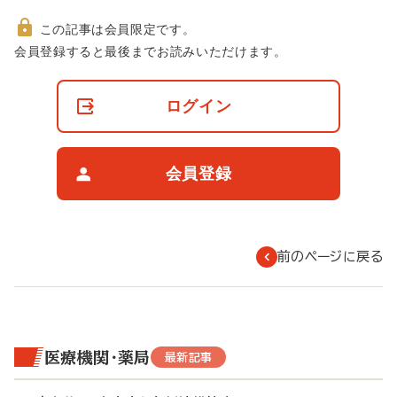
この記事は会員限定です。
非
会員登録すると最後までお読みいただけます。
会
員
の
ログイン
閲
覧
制
限
会員登録
に
つ
い
て
前のページに戻る
医療機関・薬局
最新記事