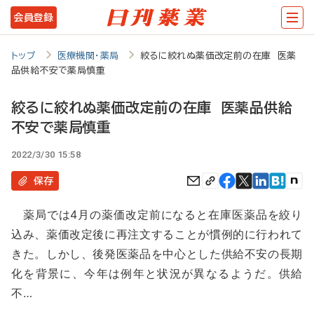
メ
会員登録
イ
ン
トップ
医療機関・薬局
絞るに絞れぬ薬価改定前の在庫 医薬
品供給不安で薬局慎重
コ
ン
絞るに絞れぬ薬価改定前の在庫 医薬品供給
テ
不安で薬局慎重
ン
2022/3/30 15:58
ツ
保存
に
移
薬局では4月の薬価改定前になると在庫医薬品を絞り
込み、薬価改定後に再注文することが慣例的に行われて
動
きた。しかし、後発医薬品を中心とした供給不安の長期
化を背景に、今年は例年と状況が異なるようだ。供給
不…