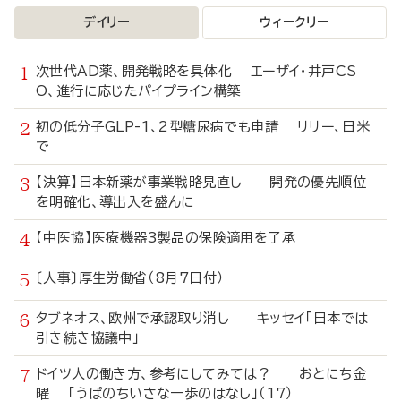
デイリー
ウィークリー
次世代AD薬、開発戦略を具体化 エーザイ・井戸CS
O、進行に応じたパイプライン構築
初の低分子GLP-1、2型糖尿病でも申請 リリー、日米
で
【決算】日本新薬が事業戦略見直し 開発の優先順位
を明確化、導出入を盛んに
【中医協】医療機器3製品の保険適用を了承
〔人事〕厚生労働省（8月7日付）
タブネオス、欧州で承認取り消し キッセイ「日本では
引き続き協議中」
ドイツ人の働き方、参考にしてみては？ おとにち金
曜 「うぱのちいさな一歩のはなし」（17）