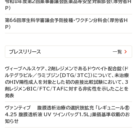
令和8年度第2回薬事審議会医薬品等安全対策部会（厚労省H
P）
第66回厚生科学審議会予防接種・ワクチン分科会（厚労省H
P）
プレスリリース
一覧
ヴィーブヘルスケア、2剤レジメンであるドウベイト配合錠（ド
ルテグラビル／ラミブジン［DTG/3TC］）について、未治療
のHIV陽性成人を対象とした初の直接比較試験において、3
剤レジメンBIC/FTC/TAFに対する非劣性を示したことを
発表
ヴァンティブ 腹膜透析治療の選択肢拡充 「レギュニール®
4.25 腹膜透析液 UV ツインバッグ1.5L」薬価基準収載のお
知らせ