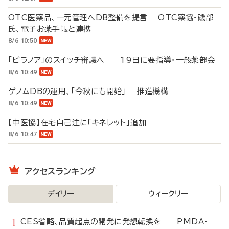
OTC医薬品、一元管理へDB整備を提言 OTC薬協・磯部
氏、電子お薬手帳と連携
8/6 10:50
「ビラノア」のスイッチ審議へ 19日に要指導・一般薬部会
8/6 10:49
ゲノムDBの運用、「今秋にも開始」 推進機構
8/6 10:49
【中医協】在宅自己注に「キネレット」追加
8/6 10:47
アクセスランキング
デイリー
ウィークリー
CES省略、品質起点の開発に発想転換を PMDA・