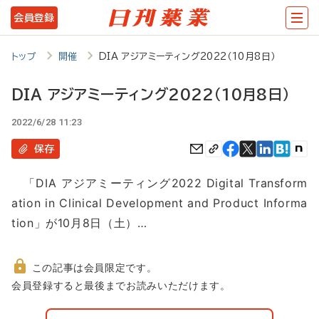
メ
会員登録
イ
ン
トップ
開催
DIA アジアミーティング2022（10月8日）
コ
DIA アジアミーティング2022（10月8日）
ン
2022/6/28 11:23
テ
ン
保存
ツ
「DIA アジアミーティング2022 Digital Transform
に
ation in Clinical Development and Product Informa
移
tion」が10月8日（土）…
動
この記事は会員限定です。
非
会員登録すると最後までお読みいただけます。
会
員