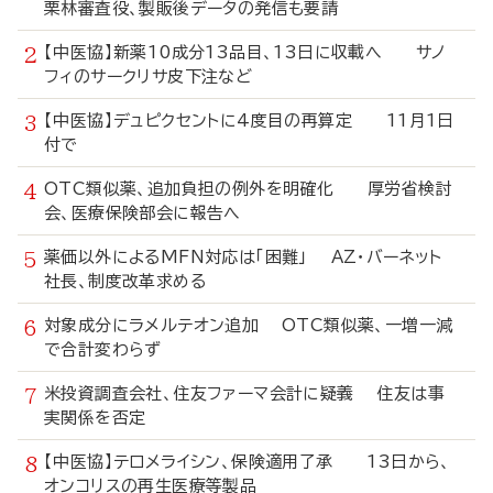
栗林審査役、製販後データの発信も要請
【中医協】新薬10成分13品目、13日に収載へ サノ
フィのサークリサ皮下注など
【中医協】デュピクセントに4度目の再算定 11月1日
付で
OTC類似薬、追加負担の例外を明確化 厚労省検討
会、医療保険部会に報告へ
薬価以外によるMFN対応は「困難」 AZ・バーネット
社長、制度改革求める
対象成分にラメルテオン追加 OTC類似薬、一増一減
で合計変わらず
米投資調査会社、住友ファーマ会計に疑義 住友は事
実関係を否定
【中医協】テロメライシン、保険適用了承 13日から、
オンコリスの再生医療等製品