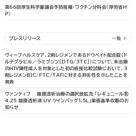
第66回厚生科学審議会予防接種・ワクチン分科会（厚労省H
P）
プレスリリース
一覧
ヴィーブヘルスケア、2剤レジメンであるドウベイト配合錠（ド
ルテグラビル／ラミブジン［DTG/3TC］）について、未治療
のHIV陽性成人を対象とした初の直接比較試験において、3
剤レジメンBIC/FTC/TAFに対する非劣性を示したことを
発表
ヴァンティブ 腹膜透析治療の選択肢拡充 「レギュニール®
4.25 腹膜透析液 UV ツインバッグ1.5L」薬価基準収載のお
知らせ
P