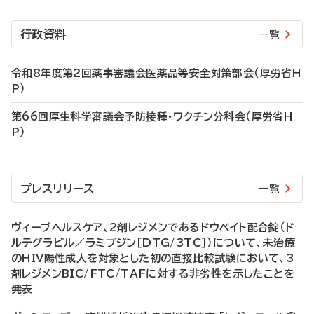
行政資料
一覧
令和8年度第2回薬事審議会医薬品等安全対策部会（厚労省H
P）
第66回厚生科学審議会予防接種・ワクチン分科会（厚労省H
P）
プレスリリース
一覧
ヴィーブヘルスケア、2剤レジメンであるドウベイト配合錠（ド
ルテグラビル／ラミブジン［DTG/3TC］）について、未治療
のHIV陽性成人を対象とした初の直接比較試験において、3
剤レジメンBIC/FTC/TAFに対する非劣性を示したことを
発表