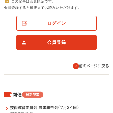
この記事は会員限定です。
非
会員登録すると最後までお読みいただけます。
会
員
の
ログイン
閲
覧
制
限
会員登録
に
つ
い
て
前のページに戻る
開催
最新記事
技術教育委員会 成果報告会（7月24日）
2026/6/8 16:49