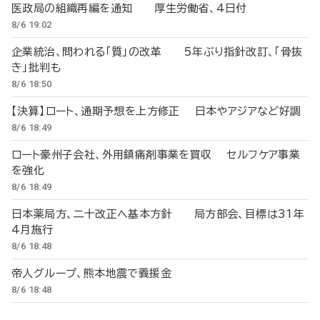
医政局の組織再編を通知 厚生労働省、4日付
8/6 19:02
企業統治、問われる「質」の改革 5年ぶり指針改訂、「骨抜
き」批判も
8/6 18:50
【決算】ロート、通期予想を上方修正 日本やアジアなど好調
8/6 18:49
ロート豪州子会社、外用鎮痛剤事業を買収 セルフケア事業
を強化
8/6 18:49
日本薬局方、二十改正へ基本方針 局方部会、目標は31年
4月施行
8/6 18:48
帝人グループ、熊本地震で義援金
8/6 18:48