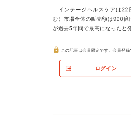
インテージヘルスケアは22日
む）市場全体の販売額は990億
が過去5年間で最高になったと
この記事は会員限定です。
会員登録
非
会
ログイン
員
の
閲
覧
制
限
に
つ
い
て