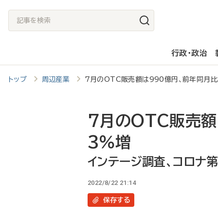
メ
記
イ
事
ン
を
行政・政治
コ
検
ン
索
トップ
周辺産業
7月のOTC販売額は990億円、前年同月
テ
ン
ツ
7月のOTC販売額
に
3％増
移
インテージ調査、コロナ
動
2022/8/22 21:14
保存
する