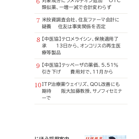
対象成分にラメルテオン追加 OTC
類似薬、一増一減で合計変わらず
米投資調査会社、住友ファーマ会計に
疑義 住友は事実関係を否定
【中医協】テロメライシン、保険適用了
承 13日から、オンコリスの再生医
療等製品
【中医協】テッペーザの薬価、5.51％
引き下げ 費用対で、11月から
ITP治療薬ウェイリズ、QOL改善にも
期待 阪大加藤教授、サノフィセミナ
ーで
寄
稿