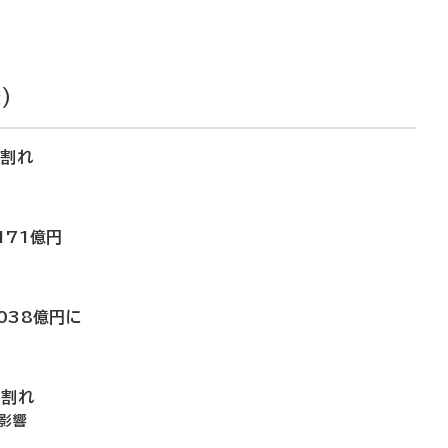
）
月割れ
171億円
038億円に
月割れ
影響