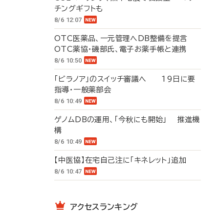
チングギフトも
8/6 12:07
OTC医薬品、一元管理へDB整備を提言
OTC薬協・磯部氏、電子お薬手帳と連携
8/6 10:50
「ビラノア」のスイッチ審議へ 19日に要
指導・一般薬部会
8/6 10:49
ゲノムDBの運用、「今秋にも開始」 推進機
構
8/6 10:49
【中医協】在宅自己注に「キネレット」追加
8/6 10:47
アクセスランキング