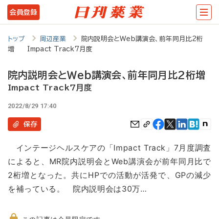
メ
会員登録
イ
ン
トップ
周辺産業
院内説明会とWeb講演会、前年同月比2桁
増 Impact Track7月度
コ
ン
院内説明会とWeb講演会、前年同月比2桁増
テ
Impact Track7月度
ン
2022/8/29 17:40
ツ
保存
に
インテージヘルスケアの「Impact Track」7月度調査
移
によると、MR院内説明会とWeb講演会が前年同月比で
動
2桁増となった。共にHPでの活動が活発で、GPの減少
を補っている。 院内説明会は30万…