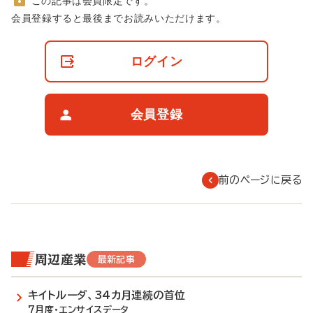
この記事は会員限定です。
非
会員登録すると最後までお読みいただけます。
会
員
の
ログイン
閲
覧
制
限
会員登録
に
つ
い
て
前のページに戻る
周辺産業
最新記事
キイトルーダ、34カ月連続の首位
7月度・エンサイスデータ