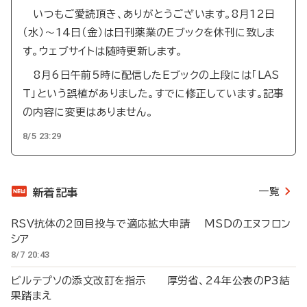
いつもご愛読頂き、ありがとうございます。8月12日
（水）～14日（金）は日刊薬業のEブックを休刊に致しま
す。ウェブサイトは随時更新します。
8月6日午前5時に配信したEブックの上段には「LAS
T」という誤植がありました。すでに修正しています。記事
の内容に変更はありません。
8/5 23:29
一覧
新着記事
RSV抗体の2回目投与で適応拡大申請 MSDのエヌフロン
シア
8/7 20:43
ビルテプソの添文改訂を指示 厚労省、24年公表のP3結
果踏まえ