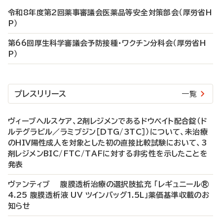
令和8年度第2回薬事審議会医薬品等安全対策部会（厚労省H
P）
第66回厚生科学審議会予防接種・ワクチン分科会（厚労省H
P）
プレスリリース
一覧
ヴィーブヘルスケア、2剤レジメンであるドウベイト配合錠（ド
ルテグラビル／ラミブジン［DTG/3TC］）について、未治療
のHIV陽性成人を対象とした初の直接比較試験において、3
剤レジメンBIC/FTC/TAFに対する非劣性を示したことを
発表
ヴァンティブ 腹膜透析治療の選択肢拡充 「レギュニール®
4.25 腹膜透析液 UV ツインバッグ1.5L」薬価基準収載のお
知らせ