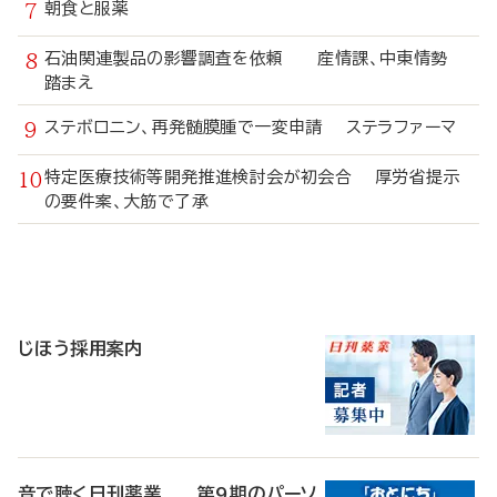
朝食と服薬
石油関連製品の影響調査を依頼 産情課、中東情勢
踏まえ
ステボロニン、再発髄膜腫で一変申請 ステラファーマ
特定医療技術等開発推進検討会が初会合 厚労省提示
の要件案、大筋で了承
寄
稿
じほう採用案内
音で聴く日刊薬業 第9期のパーソ