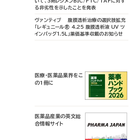
いて、3剤レジメンBIC/FTC/TAFに対す
る非劣性を示したことを発表
ヴァンティブ 腹膜透析治療の選択肢拡充
「レギュニール® 4.25 腹膜透析液 UV ツ
インバッグ1.5L」薬価基準収載のお知らせ
P
R
医療・医薬品業界をこ
の1冊に
医薬品産業の英文総
合情報サイト