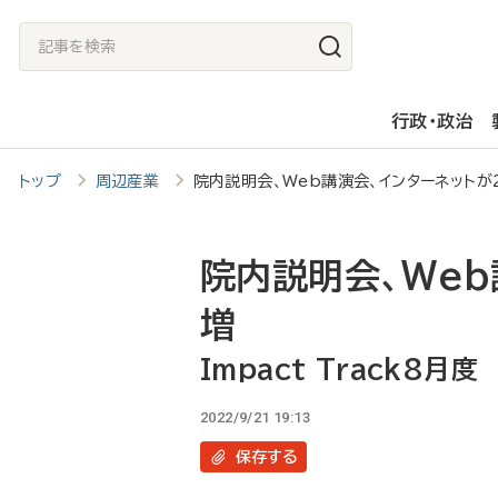
メ
記
イ
事
ン
を
行政・政治
コ
検
ン
索
トップ
周辺産業
院内説明会、Web講演会、インターネットが2桁
テ
ン
ツ
院内説明会、Web
に
増
移
Impact Track8月度
動
2022/9/21 19:13
保存
する