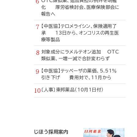
OTC類似薬、追加負担の例外を明確
化 厚労省検討会、医療保険部会に
報告へ
【中医協】テロメライシン、保険適用了
承 13日から、オンコリスの再生医
療等製品
対象成分にラメルテオン追加 OTC
類似薬、一増一減で合計変わらず
【中医協】テッペーザの薬価、5.51％
引き下げ 費用対で、11月から
〔人事〕東邦薬品（10月1日付）
寄
稿
じほう採用案内