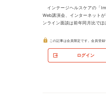
インテージヘルスケアの「Impa
Web講演会、インターネット
ンライン面談は前年同月比でほ
この記事は会員限定です。
会員登録
非
会
ログイン
員
の
閲
覧
制
限
に
つ
い
て