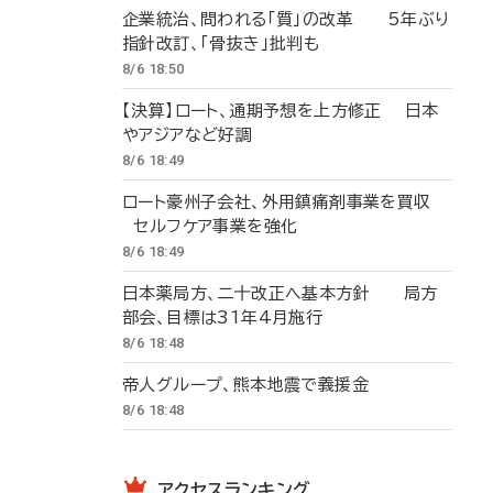
企業統治、問われる「質」の改革 5年ぶり
指針改訂、「骨抜き」批判も
8/6 18:50
【決算】ロート、通期予想を上方修正 日本
やアジアなど好調
8/6 18:49
ロート豪州子会社、外用鎮痛剤事業を買収
セルフケア事業を強化
8/6 18:49
日本薬局方、二十改正へ基本方針 局方
部会、目標は31年4月施行
8/6 18:48
帝人グループ、熊本地震で義援金
8/6 18:48
アクセスランキング