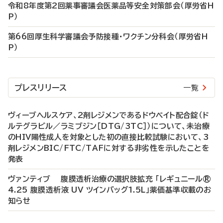
令和8年度第2回薬事審議会医薬品等安全対策部会（厚労省H
P）
第66回厚生科学審議会予防接種・ワクチン分科会（厚労省H
P）
プレスリリース
一覧
ヴィーブヘルスケア、2剤レジメンであるドウベイト配合錠（ド
ルテグラビル／ラミブジン［DTG/3TC］）について、未治療
のHIV陽性成人を対象とした初の直接比較試験において、3
剤レジメンBIC/FTC/TAFに対する非劣性を示したことを
発表
ヴァンティブ 腹膜透析治療の選択肢拡充 「レギュニール®
4.25 腹膜透析液 UV ツインバッグ1.5L」薬価基準収載のお
知らせ