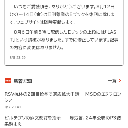
いつもご愛読頂き、ありがとうございます。8月12日
（水）～14日（金）は日刊薬業のEブックを休刊に致しま
す。ウェブサイトは随時更新します。
8月6日午前5時に配信したEブックの上段には「LAS
T」という誤植がありました。すでに修正しています。記事
の内容に変更はありません。
8/5 23:29
一覧
新着記事
RSV抗体の2回目投与で適応拡大申請 MSDのエヌフロン
シア
8/7 20:43
ビルテプソの添文改訂を指示 厚労省、24年公表のP3結
果踏まえ