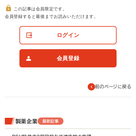
この記事は会員限定です。
非
会員登録すると最後までお読みいただけます。
会
員
の
ログイン
閲
覧
制
限
会員登録
に
つ
い
て
前のページに戻る
製薬企業
最新記事