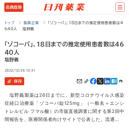
メ
会員登録
イ
ン
トップ
製薬企業
「ゾコーバ」、18日までの推定使用患者数は4
640人 塩野義
コ
ン
「ゾコーバ」、18日までの推定使用患者数は46
テ
40人
ン
塩野義
ツ
2022/12/26 15:31
に
保存
移
塩野義製薬は26日までに、新型コロナウイルス感染
動
症経口治療薬「ゾコーバ錠125mg」（一般名＝エンシ
トレルビル フマル酸）の市販直後調査に関する第2回中
間報告を、医療関係者向けサイトで公表した。流通…