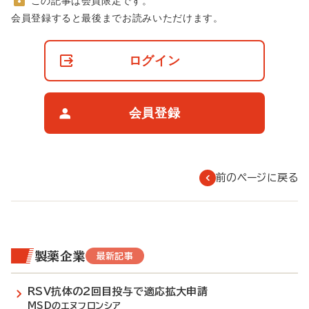
この記事は会員限定です。
非
会員登録すると最後までお読みいただけます。
会
員
の
ログイン
閲
覧
制
限
会員登録
に
つ
い
て
前のページに戻る
製薬企業
最新記事
RSV抗体の2回目投与で適応拡大申請
MSDのエヌフロンシア