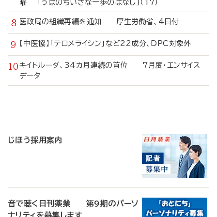
曜 「うぱのちいさな一歩のはなし」（17）
医政局の組織再編を通知 厚生労働省、4日付
【中医協】「テロメライシン」など22成分、DPC対象外
キイトルーダ、34カ月連続の首位 7月度・エンサイス
データ
寄
稿
じほう採用案内
音で聴く日刊薬業 第9期のパーソ
ナリティを募集します