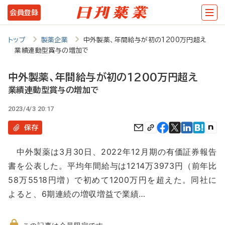
メ
会員登録
イ
ン
トップ
製薬企業
中外製薬、年間給与が初の1200万円超え
業績連動型賞与の増加で
コ
ン
中外製薬、年間給与が初の1200万円超え
テ
業績連動型賞与の増加で
ン
2023/4/3 20:17
ツ
保存
に
中外製薬は3月30日、2022年12月期の有価証券報告
移
書を公表した。平均年間給与は1214万3973円（前年比
動
58万5518円増）で初めて1200万円を超えた。同社に
よると、6期連続の増収増益で業績…