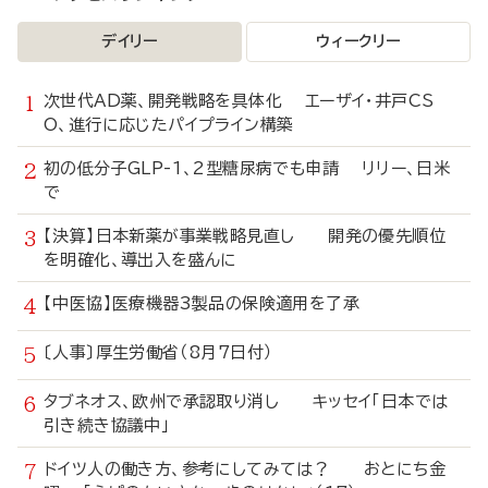
デイリー
ウィークリー
次世代AD薬、開発戦略を具体化 エーザイ・井戸CS
O、進行に応じたパイプライン構築
初の低分子GLP-1、2型糖尿病でも申請 リリー、日米
で
【決算】日本新薬が事業戦略見直し 開発の優先順位
を明確化、導出入を盛んに
【中医協】医療機器3製品の保険適用を了承
〔人事〕厚生労働省（8月7日付）
タブネオス、欧州で承認取り消し キッセイ「日本では
引き続き協議中」
ドイツ人の働き方、参考にしてみては？ おとにち金