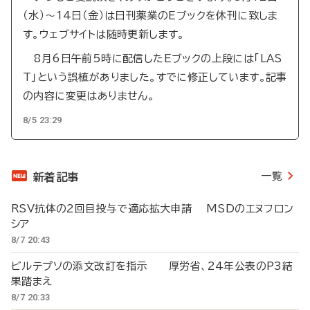
（水）～14日（金）は日刊薬業のEブックを休刊に致しま
す。ウェブサイトは随時更新します。
8月6日午前5時に配信したEブックの上段には「LAS
T」という誤植がありました。すでに修正しています。記事
の内容に変更はありません。
8/5 23:29
一覧
新着記事
RSV抗体の2回目投与で適応拡大申請 MSDのエヌフロン
シア
8/7 20:43
ビルテプソの添文改訂を指示 厚労省、24年公表のP3結
果踏まえ
8/7 20:33