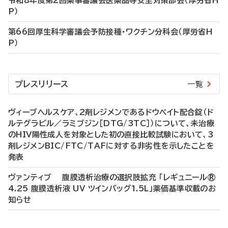
令和8年度第2回薬事審議会医薬品等安全対策部会（厚労省H
P）
第66回厚生科学審議会予防接種・ワクチン分科会（厚労省H
P）
プレスリリース
一覧
ヴィーブヘルスケア、2剤レジメンであるドウベイト配合錠（ド
ルテグラビル／ラミブジン［DTG/3TC］）について、未治療
のHIV陽性成人を対象とした初の直接比較試験において、3
剤レジメンBIC/FTC/TAFに対する非劣性を示したことを
発表
ヴァンティブ 腹膜透析治療の選択肢拡充 「レギュニール®
4.25 腹膜透析液 UV ツインバッグ1.5L」薬価基準収載のお
知らせ