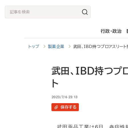
メ
記
イ
事
ン
を
行政・政治
コ
検
ン
索
トップ
製薬企業
武田、IBD持つプロアスリート
テ
ン
ツ
武田、IBD持つプ
に
ト
移
動
2023/7/6 23:13
保存
する
武田薬品工業は6日、炎症性腸