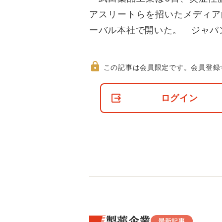
アスリートらを招いたメディア
ーバル本社で開いた。 ジャパ
この記事は会員限定です。
会員登録
非
会
ログイン
員
の
閲
覧
制
限
に
つ
い
て
製薬企業
最新記事