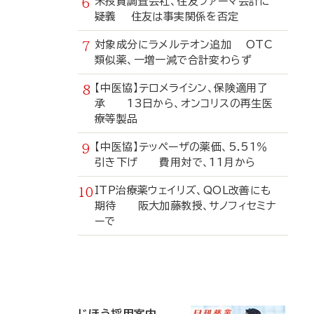
米投資調査会社、住友ファーマ会計に
疑義 住友は事実関係を否定
対象成分にラメルテオン追加 OTC
類似薬、一増一減で合計変わらず
【中医協】テロメライシン、保険適用了
承 13日から、オンコリスの再生医
療等製品
【中医協】テッペーザの薬価、5.51％
引き下げ 費用対で、11月から
ITP治療薬ウェイリズ、QOL改善にも
期待 阪大加藤教授、サノフィセミナ
ーで
寄
稿