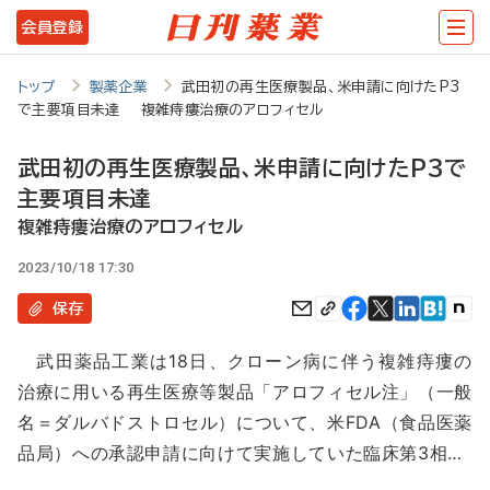
メ
会員登録
イ
ン
トップ
製薬企業
武田初の再生医療製品、米申請に向けたP3
で主要項目未達 複雑痔瘻治療のアロフィセル
コ
ン
武田初の再生医療製品、米申請に向けたP3で
テ
主要項目未達
ン
複雑痔瘻治療のアロフィセル
ツ
2023/10/18 17:30
に
保存
移
武田薬品工業は18日、クローン病に伴う複雑痔瘻の
動
治療に用いる再生医療等製品「アロフィセル注」（一般
名＝ダルバドストロセル）について、米FDA（食品医薬
品局）への承認申請に向けて実施していた臨床第3相…