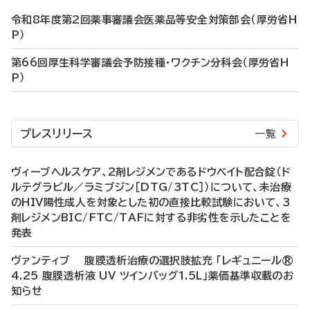
令和8年度第2回薬事審議会医薬品等安全対策部会（厚労省H
P）
第66回厚生科学審議会予防接種・ワクチン分科会（厚労省H
P）
プレスリリース
一覧
ヴィーブヘルスケア、2剤レジメンであるドウベイト配合錠（ド
ルテグラビル／ラミブジン［DTG/3TC］）について、未治療
のHIV陽性成人を対象とした初の直接比較試験において、3
剤レジメンBIC/FTC/TAFに対する非劣性を示したことを
発表
ヴァンティブ 腹膜透析治療の選択肢拡充 「レギュニール®
4.25 腹膜透析液 UV ツインバッグ1.5L」薬価基準収載のお
知らせ