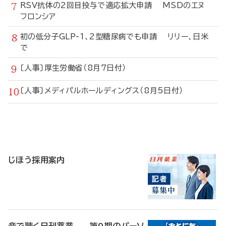
RSV抗体の2回目投与で適応拡大申請 MSDのエヌ
フロンシア
初の低分子GLP-1、2型糖尿病でも申請 リリー、日米
で
〔人事〕厚生労働省（8月7日付）
〔人事〕メディパルホールディングス（8月5日付）
寄
稿
じほう採用案内