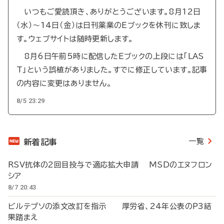
いつもご愛読頂き、ありがとうございます。8月12日
（水）～14日（金）は日刊薬業のEブックを休刊に致しま
す。ウェブサイトは随時更新します。
8月6日午前5時に配信したEブックの上段には「LAS
T」という誤植がありました。すでに修正しています。記事
の内容に変更はありません。
8/5 23:29
一覧
新着記事
RSV抗体の2回目投与で適応拡大申請 MSDのエヌフロン
シア
8/7 20:43
ビルテプソの添文改訂を指示 厚労省、24年公表のP3結
果踏まえ