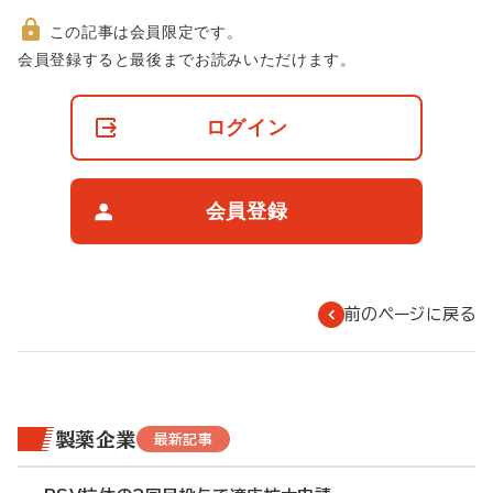
この記事は会員限定です。
非
会員登録すると最後までお読みいただけます。
会
員
の
ログイン
閲
覧
制
限
会員登録
に
つ
い
て
前のページに戻る
製薬企業
最新記事