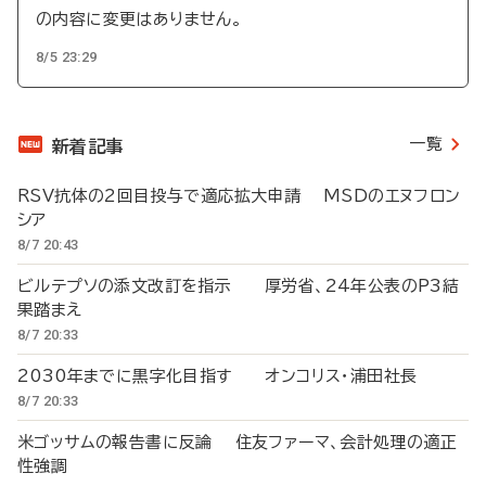
の内容に変更はありません。
8/5 23:29
一覧
新着記事
RSV抗体の2回目投与で適応拡大申請 MSDのエヌフロン
シア
8/7 20:43
ビルテプソの添文改訂を指示 厚労省、24年公表のP3結
果踏まえ
8/7 20:33
2030年までに黒字化目指す オンコリス・浦田社長
8/7 20:33
米ゴッサムの報告書に反論 住友ファーマ、会計処理の適正
性強調