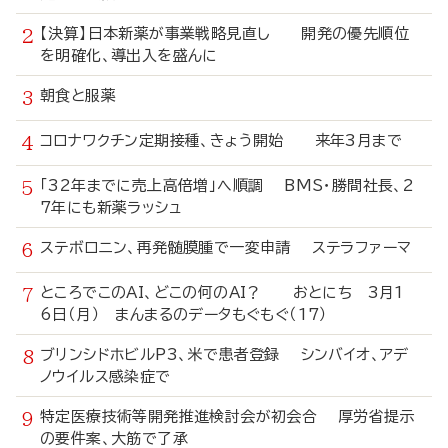
【決算】日本新薬が事業戦略見直し 開発の優先順位
を明確化、導出入を盛んに
朝食と服薬
コロナワクチン定期接種、きょう開始 来年3月まで
「32年までに売上高倍増」へ順調 BMS・勝間社長、2
7年にも新薬ラッシュ
ステボロニン、再発髄膜腫で一変申請 ステラファーマ
ところでこのAI、どこの何のAI？ おとにち 3月1
6日（月） まんまるのデータもぐもぐ（17）
ブリンシドホビルP3、米で患者登録 シンバイオ、アデ
ノウイルス感染症で
特定医療技術等開発推進検討会が初会合 厚労省提示
の要件案、大筋で了承