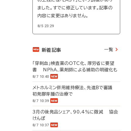
ました。すでに修正しています。記事の
内容に変更はありません。
8/5 23:29
一覧
新着記事
「穿刺血」検査薬のOTC化、厚労省に要望
書 NPhA、薬剤師による補助の明確化も
8/7 10:40
メトホルミン併用維持療法、先進Bで審議
初発膠芽腫の治療で
8/7 10:39
3月の後発品シェア、90.4％に微減 協会
けんぽ
8/7 10:37