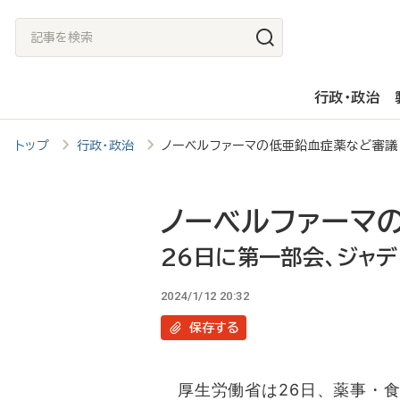
メ
記
イ
事
ン
を
行政・政治
コ
検
ン
索
トップ
行政・政治
ノーベルファーマの低亜鉛血症薬など審議
テ
ン
ツ
ノーベルファーマ
に
26日に第一部会、ジャデ
移
2024/1/12 20:32
動
保存
する
厚生労働省は26日、薬事・食