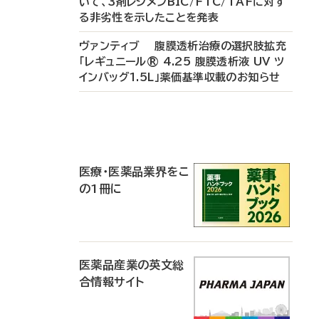
いて、3剤レジメンBIC/FTC/TAFに対す
る非劣性を示したことを発表
ヴァンティブ 腹膜透析治療の選択肢拡充
「レギュニール® 4.25 腹膜透析液 UV ツ
インバッグ1.5L」薬価基準収載のお知らせ
P
R
医療・医薬品業界をこ
の1冊に
医薬品産業の英文総
合情報サイト