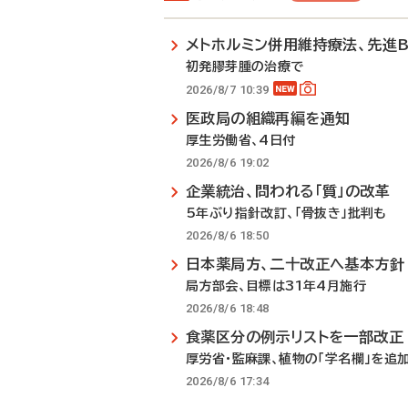
メトホルミン併用維持療法、先進
初発膠芽腫の治療で
2026/8/7 10:39
医政局の組織再編を通知
厚生労働省、4日付
2026/8/6 19:02
企業統治、問われる「質」の改革
5年ぶり指針改訂、「骨抜き」批判も
2026/8/6 18:50
日本薬局方、二十改正へ基本方針
局方部会、目標は31年4月施行
2026/8/6 18:48
食薬区分の例示リストを一部改正
厚労省・監麻課、植物の「学名欄」を追
2026/8/6 17:34