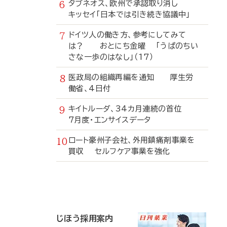
タブネオス、欧州で承認取り消し
キッセイ「日本では引き続き協議中」
ドイツ人の働き方、参考にしてみて
は？ おとにち金曜 「うぱのちい
さな一歩のはなし」（17）
医政局の組織再編を通知 厚生労
働省、4日付
キイトルーダ、34カ月連続の首位
7月度・エンサイスデータ
ロート豪州子会社、外用鎮痛剤事業を
買収 セルフケア事業を強化
寄
稿
じほう採用案内