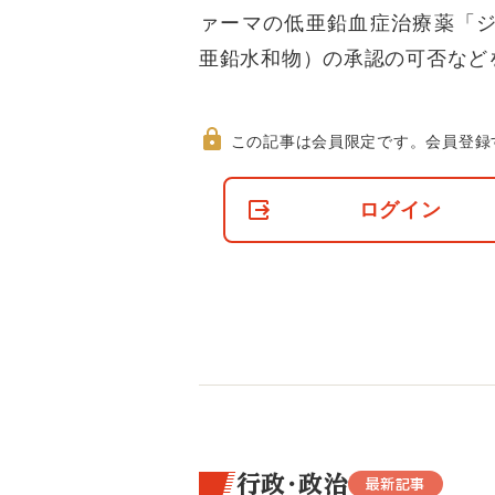
ァーマの低亜鉛血症治療薬「ジ
亜鉛水和物）の承認の可否など
この記事は会員限定です。
会員登録
非
会
ログイン
員
の
閲
覧
制
限
に
つ
い
て
行政・政治
最新記事