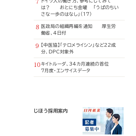
ドイツ人の働き方、参考にしてみて
は？ おとにち金曜 「うぱのちい
さな一歩のはなし」（17）
医政局の組織再編を通知 厚生労
働省、4日付
【中医協】「テロメライシン」など22成
分、DPC対象外
キイトルーダ、34カ月連続の首位
7月度・エンサイスデータ
寄
稿
じほう採用案内