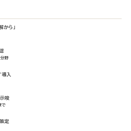
解から」
認
4分野
T導入
を示唆
療で
リ策定