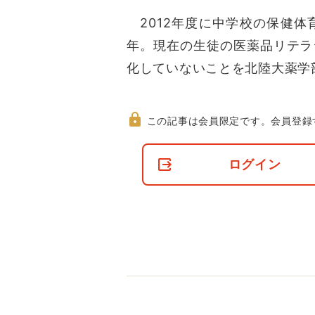
2012年度に中学校の保健体
年。現在の生徒の医薬品リテラ
化していないことを北陸大薬学
この記事は会員限定です。
会員登録
非
会
ログイン
員
の
閲
覧
制
限
に
つ
い
て