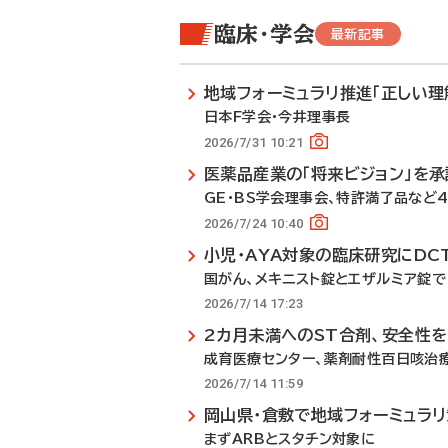
臨床・学会
最新記事
地域フォーミュラリ推進「正しい理
日本F学会・今井理事長
2026/7/31 10:21
医薬品産業の「将来ビジョン」を承
GE・BS学会理事会、特許満了品など
2026/7/24 10:40
小児・AYA対象の臨床研究にDC
国がん、メキニスト錠とエザルミア錠で
2026/7/14 17:23
2カ月未満へのST合剤、安全性
成育医療センター、薬剤耐性百日咳治
2026/7/14 11:59
岡山県・倉敷で地域フォーミュラ
まずARBとスタチン対象に