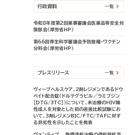
行政資料
一覧
令和8年度第2回薬事審議会医薬品等安全対
策部会（厚労省HP）
第66回厚生科学審議会予防接種・ワクチン
分科会（厚労省HP）
プレスリリース
一覧
ヴィーブヘルスケア、2剤レジメンであるドウ
ベイト配合錠（ドルテグラビル／ラミブジン
［DTG/3TC］）について、未治療のHIV陽
性成人を対象とした初の直接比較試験にお
いて、3剤レジメンBIC/FTC/TAFに対す
る非劣性を示したことを発表
ヴァンティブ 腹膜透析治療の選択肢拡充