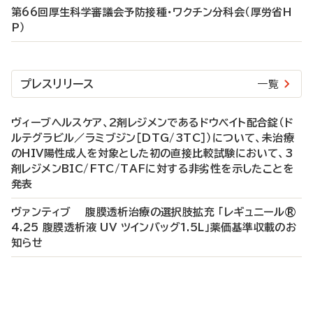
第66回厚生科学審議会予防接種・ワクチン分科会（厚労省H
P）
プレスリリース
一覧
ヴィーブヘルスケア、2剤レジメンであるドウベイト配合錠（ド
ルテグラビル／ラミブジン［DTG/3TC］）について、未治療
のHIV陽性成人を対象とした初の直接比較試験において、3
剤レジメンBIC/FTC/TAFに対する非劣性を示したことを
発表
ヴァンティブ 腹膜透析治療の選択肢拡充 「レギュニール®
4.25 腹膜透析液 UV ツインバッグ1.5L」薬価基準収載のお
知らせ
P