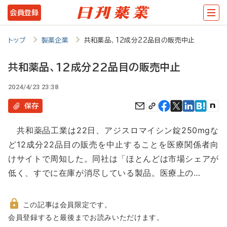
メ
会員登録
イ
ン
トップ
製薬企業
共和薬品、12成分22品目の販売中止
コ
共和薬品、12成分22品目の販売中止
ン
2024/4/23 23:38
テ
ン
保存
ツ
共和薬品工業は22日、アジスロマイシン錠250mgな
に
ど12成分22品目の販売を中止することを医療関係者向
移
けサイトで周知した。同社は「ほとんどは市場シェアが
動
低く、すでに在庫が消尽している製品。医療上の…
この記事は会員限定です。
非
会員登録すると最後までお読みいただけます。
会