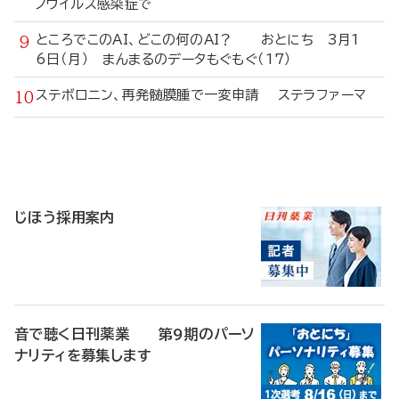
ノウイルス感染症で
ところでこのAI、どこの何のAI？ おとにち 3月1
6日（月） まんまるのデータもぐもぐ（17）
ステボロニン、再発髄膜腫で一変申請 ステラファーマ
寄
稿
じほう採用案内
音で聴く日刊薬業 第9期のパーソ
ナリティを募集します