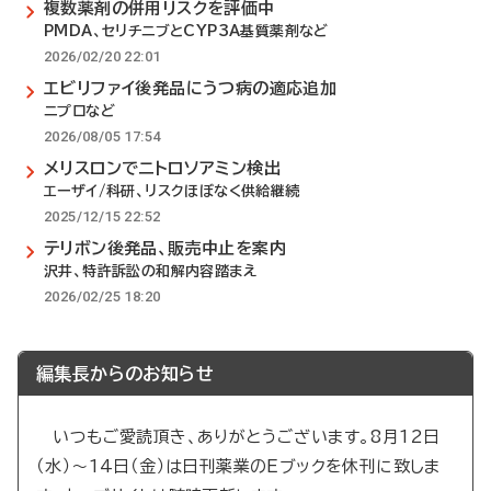
複数薬剤の併用リスクを評価中
PMDA、セリチニブとCYP3A基質薬剤など
2026/02/20 22:01
エビリファイ後発品にうつ病の適応追加
ニプロなど
2026/08/05 17:54
メリスロンでニトロソアミン検出
エーザイ/科研、リスクほぼなく供給継続
2025/12/15 22:52
テリボン後発品、販売中止を案内
沢井、特許訴訟の和解内容踏まえ
2026/02/25 18:20
編集長からのお知らせ
いつもご愛読頂き、ありがとうございます。8月12日
（水）～14日（金）は日刊薬業のEブックを休刊に致しま