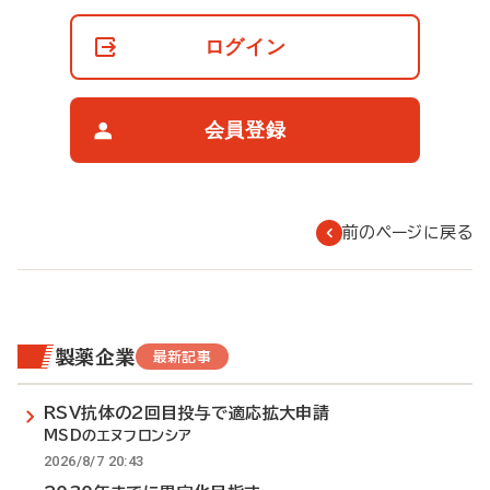
員
の
ログイン
閲
覧
制
限
会員登録
に
つ
い
て
前のページに戻る
製薬企業
最新記事
RSV抗体の2回目投与で適応拡大申請
MSDのエヌフロンシア
2026/8/7 20:43