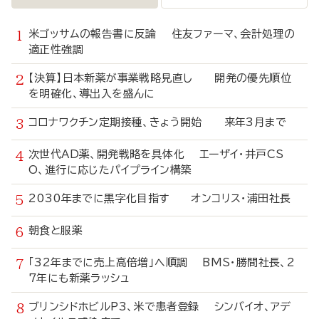
米ゴッサムの報告書に反論 住友ファーマ、会計処理の
適正性強調
【決算】日本新薬が事業戦略見直し 開発の優先順位
を明確化、導出入を盛んに
コロナワクチン定期接種、きょう開始 来年3月まで
次世代AD薬、開発戦略を具体化 エーザイ・井戸CS
O、進行に応じたパイプライン構築
2030年までに黒字化目指す オンコリス・浦田社長
朝食と服薬
「32年までに売上高倍増」へ順調 BMS・勝間社長、2
7年にも新薬ラッシュ
ブリンシドホビルP3、米で患者登録 シンバイオ、アデ