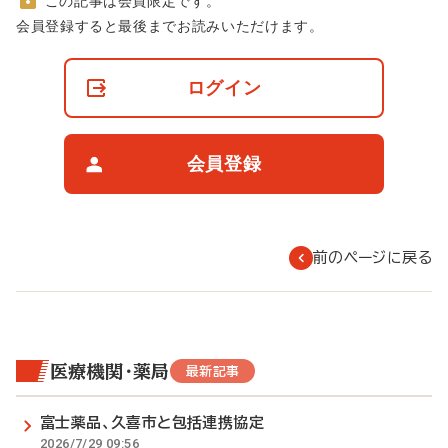
この記事は会員限定です。
非
会員登録すると最後までお読みいただけます。
会
員
の
ログイン
閲
覧
制
限
会員登録
に
つ
い
て
前のページに戻る
医療機関・薬局
最新記事
富士薬品、久喜市と包括連携協定
2026/7/29 09:56