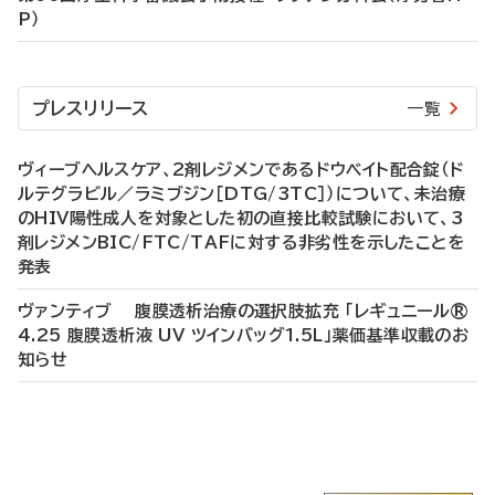
P）
プレスリリース
一覧
ヴィーブヘルスケア、2剤レジメンであるドウベイト配合錠（ド
ルテグラビル／ラミブジン［DTG/3TC］）について、未治療
のHIV陽性成人を対象とした初の直接比較試験において、3
剤レジメンBIC/FTC/TAFに対する非劣性を示したことを
発表
ヴァンティブ 腹膜透析治療の選択肢拡充 「レギュニール®
4.25 腹膜透析液 UV ツインバッグ1.5L」薬価基準収載のお
知らせ
P
R