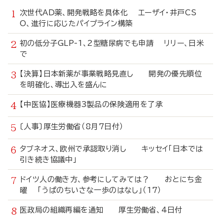
次世代AD薬、開発戦略を具体化 エーザイ・井戸CS
O、進行に応じたパイプライン構築
初の低分子GLP-1、2型糖尿病でも申請 リリー、日米
で
【決算】日本新薬が事業戦略見直し 開発の優先順位
を明確化、導出入を盛んに
【中医協】医療機器3製品の保険適用を了承
〔人事〕厚生労働省（8月7日付）
タブネオス、欧州で承認取り消し キッセイ「日本では
引き続き協議中」
ドイツ人の働き方、参考にしてみては？ おとにち金
曜 「うぱのちいさな一歩のはなし」（17）
医政局の組織再編を通知 厚生労働省、4日付