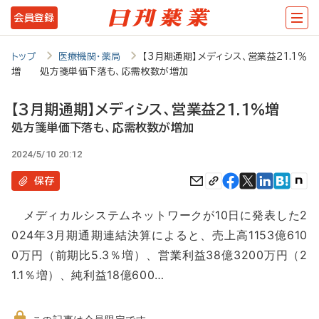
メ
会員登録
イ
ン
トップ
医療機関・薬局
【3月期通期】メディシス、営業益21.1％
増 処方箋単価下落も、応需枚数が増加
コ
ン
【3月期通期】メディシス、営業益21.1％増
テ
処方箋単価下落も、応需枚数が増加
ン
2024/5/10 20:12
ツ
保存
に
メディカルシステムネットワークが10日に発表した2
移
024年3月期通期連結決算によると、売上高1153億610
動
0万円（前期比5.3％増）、営業利益38億3200万円（2
1.1％増）、純利益18億600…