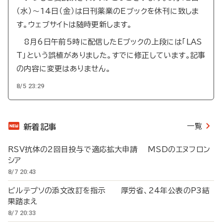
（水）～14日（金）は日刊薬業のEブックを休刊に致しま
す。ウェブサイトは随時更新します。
8月6日午前5時に配信したEブックの上段には「LAS
T」という誤植がありました。すでに修正しています。記事
の内容に変更はありません。
8/5 23:29
一覧
新着記事
RSV抗体の2回目投与で適応拡大申請 MSDのエヌフロン
シア
8/7 20:43
ビルテプソの添文改訂を指示 厚労省、24年公表のP3結
果踏まえ
8/7 20:33