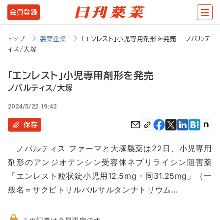
メ
会員登録
イ
ン
トップ
製薬企業
「エンレスト」小児専用剤形を発売 ノバルテ
ィス/大塚
コ
ン
「エンレスト」小児専用剤形を発売
テ
ノバルティス/大塚
ン
2024/5/22 19:42
ツ
保存
に
ノバルティス ファーマと大塚製薬は22日、小児専用
移
剤形のアンジオテンシン受容体ネプリライシン阻害薬
動
「エンレスト粒状錠小児用12.5mg・同31.25mg」（一
般名＝サクビトリルバルサルタンナトリウム…