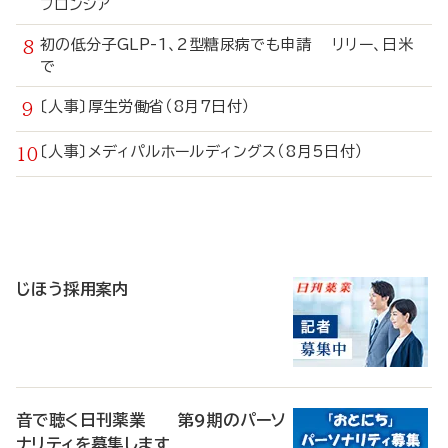
フロンシア
初の低分子GLP-1、2型糖尿病でも申請 リリー、日米
で
〔人事〕厚生労働省（8月7日付）
〔人事〕メディパルホールディングス（8月5日付）
寄
稿
じほう採用案内
音で聴く日刊薬業 第9期のパーソ
ナリティを募集します