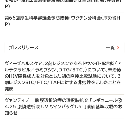
令和8年度第2回薬事審議会医薬品等安全対策部会（厚労省H
P）
第66回厚生科学審議会予防接種・ワクチン分科会（厚労省H
P）
プレスリリース
一覧
ヴィーブヘルスケア、2剤レジメンであるドウベイト配合錠（ド
ルテグラビル／ラミブジン［DTG/3TC］）について、未治療
のHIV陽性成人を対象とした初の直接比較試験において、3
剤レジメンBIC/FTC/TAFに対する非劣性を示したことを
発表
ヴァンティブ 腹膜透析治療の選択肢拡充 「レギュニール®
4.25 腹膜透析液 UV ツインバッグ1.5L」薬価基準収載のお
知らせ