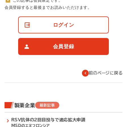
この記事は会員限定です。
非
会員登録すると最後までお読みいただけます。
会
員
の
ログイン
閲
覧
制
限
会員登録
に
つ
い
て
前のページに戻る
製薬企業
最新記事
RSV抗体の2回目投与で適応拡大申請
MSDのエヌフロンシア