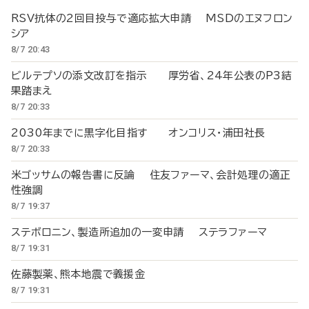
RSV抗体の2回目投与で適応拡大申請 MSDのエヌフロン
シア
8/7 20:43
ビルテプソの添文改訂を指示 厚労省、24年公表のP3結
果踏まえ
8/7 20:33
2030年までに黒字化目指す オンコリス・浦田社長
8/7 20:33
米ゴッサムの報告書に反論 住友ファーマ、会計処理の適正
性強調
8/7 19:37
ステボロニン、製造所追加の一変申請 ステラファーマ
8/7 19:31
佐藤製薬、熊本地震で義援金
8/7 19:31