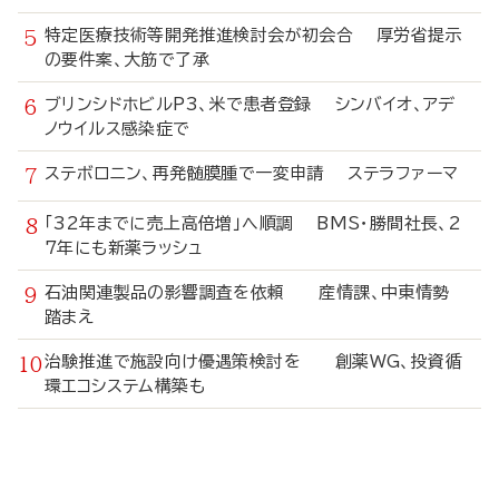
特定医療技術等開発推進検討会が初会合 厚労省提示
の要件案、大筋で了承
ブリンシドホビルP3、米で患者登録 シンバイオ、アデ
ノウイルス感染症で
ステボロニン、再発髄膜腫で一変申請 ステラファーマ
「32年までに売上高倍増」へ順調 BMS・勝間社長、2
7年にも新薬ラッシュ
石油関連製品の影響調査を依頼 産情課、中東情勢
踏まえ
治験推進で施設向け優遇策検討を 創薬WG、投資循
環エコシステム構築も
寄