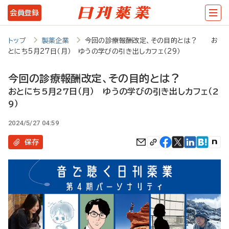
メ
会員登録
イ
ン
トップ
製薬企業
今回の診療報酬改定、その目的とは？ お
とにち5月27日（月） ゆうの学びの引き出しカフェ（29）
コ
ン
今回の診療報酬改定、その目的とは？
テ
おとにち5月27日（月） ゆうの学びの引き出しカフェ（2
9）
ン
ツ
2024/5/27 04:59
に
保存
移
動