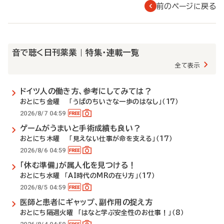
前のページに戻る
音で聴く日刊薬業 | 特集・連載一覧
全て表示
ドイツ人の働き方、参考にしてみては？
おとにち金曜 「うぱのちいさな一歩のはなし」（17）
2026/8/7 04:59
ゲームがうまいと手術成績も良い？
おとにち木曜 「見えない仕事が命を支える」（17）
2026/8/6 04:59
「休む準備」が属人化を見つける！
おとにち水曜 「AI時代のMRの在り方」（17）
2026/8/5 04:59
医師と患者にギャップ、副作用の捉え方
おとにち隔週火曜 「はなと学ぶ安全性のお仕事！」（8）