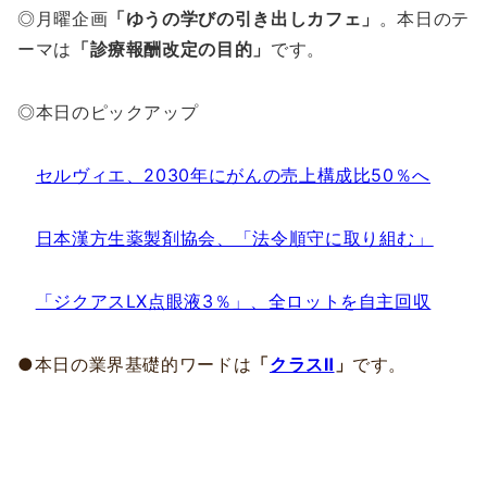
◎月曜企画
「ゆうの学びの引き出しカフェ」
。本日のテ
ーマは
「診療報酬改定の目的」
です。
◎本日のピックアップ
セルヴィエ、2030年にがんの売上構成比50％へ
日本漢方生薬製剤協会、「法令順守に取り組む」
「ジクアスLX点眼液3％」、全ロットを自主回収
●本日の業界基礎的ワードは
「
クラスⅡ
」
です。