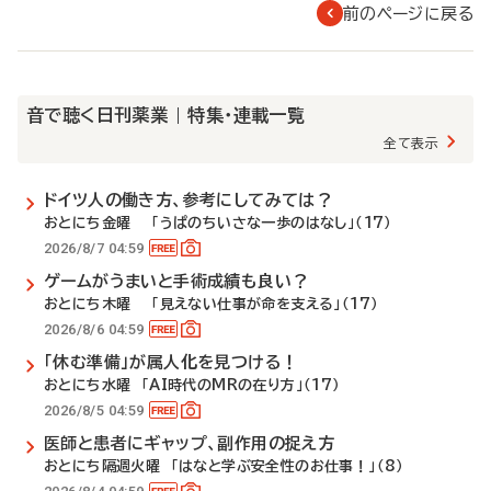
前のページに戻る
音で聴く日刊薬業 | 特集・連載一覧
全て表示
ドイツ人の働き方、参考にしてみては？
おとにち金曜 「うぱのちいさな一歩のはなし」（17）
2026/8/7 04:59
ゲームがうまいと手術成績も良い？
おとにち木曜 「見えない仕事が命を支える」（17）
2026/8/6 04:59
「休む準備」が属人化を見つける！
おとにち水曜 「AI時代のMRの在り方」（17）
2026/8/5 04:59
医師と患者にギャップ、副作用の捉え方
おとにち隔週火曜 「はなと学ぶ安全性のお仕事！」（8）