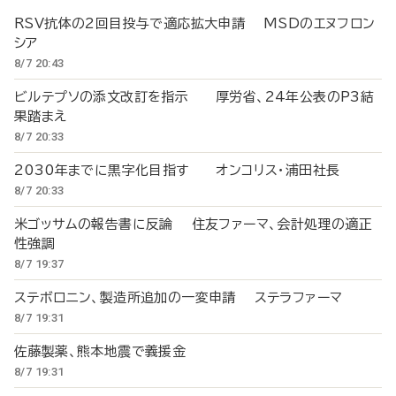
RSV抗体の2回目投与で適応拡大申請 MSDのエヌフロン
シア
8/7 20:43
ビルテプソの添文改訂を指示 厚労省、24年公表のP3結
果踏まえ
8/7 20:33
2030年までに黒字化目指す オンコリス・浦田社長
8/7 20:33
米ゴッサムの報告書に反論 住友ファーマ、会計処理の適正
性強調
8/7 19:37
ステボロニン、製造所追加の一変申請 ステラファーマ
8/7 19:31
佐藤製薬、熊本地震で義援金
8/7 19:31