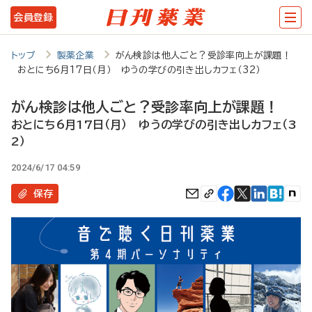
メ
会員登録
イ
ン
トップ
製薬企業
がん検診は他人ごと？受診率向上が課題！
おとにち6月17日（月） ゆうの学びの引き出しカフェ（32）
コ
ン
がん検診は他人ごと？受診率向上が課題！
テ
おとにち6月17日（月） ゆうの学びの引き出しカフェ（3
2）
ン
ツ
2024/6/17 04:59
に
保存
移
動