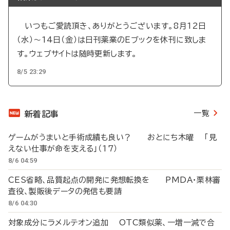
いつもご愛読頂き、ありがとうございます。8月12日
（水）～14日（金）は日刊薬業のEブックを休刊に致しま
す。ウェブサイトは随時更新します。
8/5 23:29
一覧
新着記事
ゲームがうまいと手術成績も良い？ おとにち木曜 「見
えない仕事が命を支える」（17）
8/6 04:59
CES省略、品質起点の開発に発想転換を PMDA・栗林審
査役、製販後データの発信も要請
8/6 04:30
対象成分にラメルテオン追加 OTC類似薬、一増一減で合