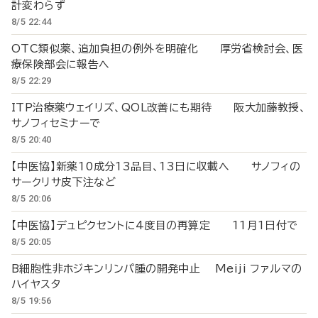
計変わらず
8/5 22:44
OTC類似薬、追加負担の例外を明確化 厚労省検討会、医
療保険部会に報告へ
8/5 22:29
ITP治療薬ウェイリズ、QOL改善にも期待 阪大加藤教授、
サノフィセミナーで
8/5 20:40
【中医協】新薬10成分13品目、13日に収載へ サノフィの
サークリサ皮下注など
8/5 20:06
【中医協】デュピクセントに4度目の再算定 11月1日付で
8/5 20:05
B細胞性非ホジキンリンパ腫の開発中止 Meiji ファルマの
ハイヤスタ
8/5 19:56