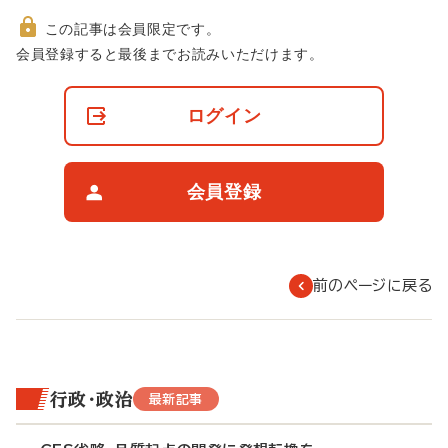
この記事は会員限定です。
非
会員登録すると最後までお読みいただけます。
会
員
の
ログイン
閲
覧
制
限
会員登録
に
つ
い
て
前のページに戻る
行政・政治
最新記事