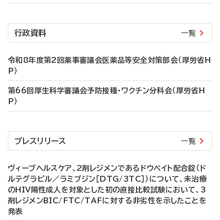
行政資料
一覧
令和8年度第2回薬事審議会医薬品等安全対策部会（厚労省H
P）
第66回厚生科学審議会予防接種・ワクチン分科会（厚労省H
P）
プレスリリース
一覧
ヴィーブヘルスケア、2剤レジメンであるドウベイト配合錠（ド
ルテグラビル／ラミブジン［DTG/3TC］）について、未治療
のHIV陽性成人を対象とした初の直接比較試験において、3
剤レジメンBIC/FTC/TAFに対する非劣性を示したことを
発表