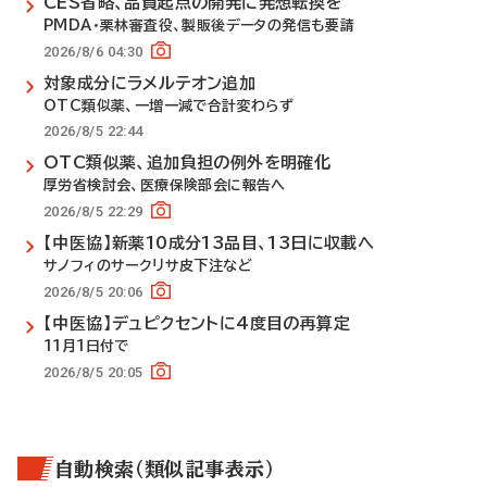
CES省略、品質起点の開発に発想転換を
PMDA・栗林審査役、製販後データの発信も要請
2026/8/6 04:30
対象成分にラメルテオン追加
OTC類似薬、一増一減で合計変わらず
2026/8/5 22:44
OTC類似薬、追加負担の例外を明確化
厚労省検討会、医療保険部会に報告へ
2026/8/5 22:29
【中医協】新薬10成分13品目、13日に収載へ
サノフィのサークリサ皮下注など
2026/8/5 20:06
【中医協】デュピクセントに4度目の再算定
11月1日付で
2026/8/5 20:05
自動検索（類似記事表示）