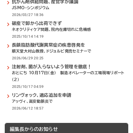
抗がん剤供給問題、産官学が議論
JSMO・シンポジウム
2026/03/27 18:36
破産で卸から出荷できず
ネオクリティケア問題、院内在庫切れに危機感
2025/10/14 14:19
長鎖脂肪酸代謝異常症の疾患啓発を
順天堂大村山教授、ドジョルビ発売セミナーで
2026/06/29 20:25
注射剤、菌が入らないよう管理を徹底！
おとにち 10月17日（金） 製造オペレーターの工場現場リポート
（2）
2025/10/17 04:59
リンヴォック、適応追加を申請
アッヴィ、高安動脈炎で
2026/06/12 18:57
編集長からのお知らせ