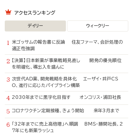
アクセスランキング
デイリー
ウィークリー
米ゴッサムの報告書に反論 住友ファーマ、会計処理の
適正性強調
【決算】日本新薬が事業戦略見直し 開発の優先順位
を明確化、導出入を盛んに
次世代AD薬、開発戦略を具体化 エーザイ・井戸CS
O、進行に応じたパイプライン構築
2030年までに黒字化目指す オンコリス・浦田社長
コロナワクチン定期接種、きょう開始 来年3月まで
「32年までに売上高倍増」へ順調 BMS・勝間社長、2
7年にも新薬ラッシュ