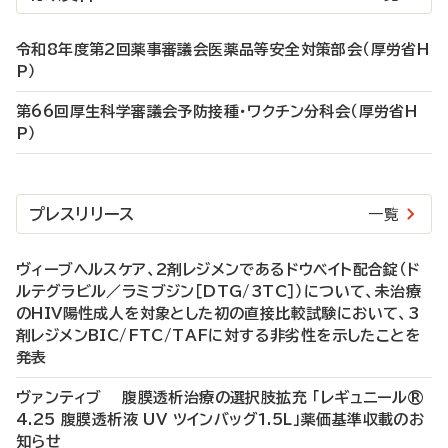
令和8年度第2回薬事審議会医薬品等安全対策部会（厚労省H
P）
第66回厚生科学審議会予防接種・ワクチン分科会（厚労省H
P）
プレスリリース
一覧
ヴィーブヘルスケア、2剤レジメンであるドウベイト配合錠（ド
ルテグラビル／ラミブジン［DTG/3TC］）について、未治療
のHIV陽性成人を対象とした初の直接比較試験において、3
剤レジメンBIC/FTC/TAFに対する非劣性を示したことを
発表
ヴァンティブ 腹膜透析治療の選択肢拡充 「レギュニール®
4.25 腹膜透析液 UV ツインバッグ1.5L」薬価基準収載のお
知らせ