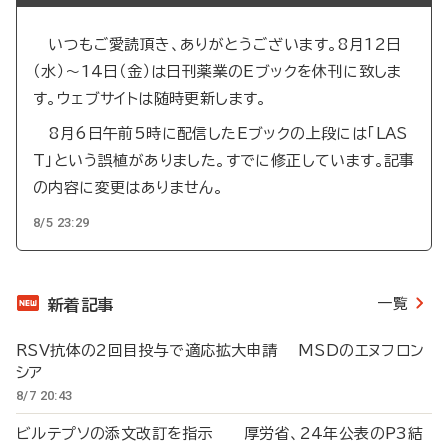
いつもご愛読頂き、ありがとうございます。8月12日
（水）～14日（金）は日刊薬業のEブックを休刊に致しま
す。ウェブサイトは随時更新します。
8月6日午前5時に配信したEブックの上段には「LAS
T」という誤植がありました。すでに修正しています。記事
の内容に変更はありません。
8/5 23:29
一覧
新着記事
RSV抗体の2回目投与で適応拡大申請 MSDのエヌフロン
シア
8/7 20:43
ビルテプソの添文改訂を指示 厚労省、24年公表のP3結