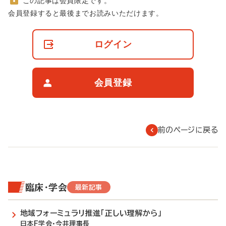
この記事は会員限定です。
非
会員登録すると最後までお読みいただけます。
会
員
の
ログイン
閲
覧
制
限
会員登録
に
つ
い
て
前のページに戻る
臨床・学会
最新記事
地域フォーミュラリ推進「正しい理解から」
日本F学会・今井理事長