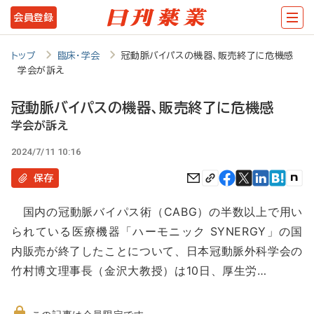
メ
会員登録
イ
ン
トップ
臨床・学会
冠動脈バイパスの機器、販売終了に危機感
学会が訴え
コ
ン
冠動脈バイパスの機器、販売終了に危機感
テ
学会が訴え
ン
2024/7/11 10:16
ツ
保存
に
国内の冠動脈バイパス術（CABG）の半数以上で用い
移
られている医療機器「ハーモニック SYNERGY」の国
動
内販売が終了したことについて、日本冠動脈外科学会の
竹村博文理事長（金沢大教授）は10日、厚生労…