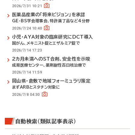
2026/7/31 10:21
医薬品産業の「将来ビジョン」を承認
GE・BS学会理事会、特許満了品など4分野
2026/7/24 10:40
小児・AYA対象の臨床研究にDCT導入
国がん、メキニスト錠とエザルミア錠で
2026/7/14 17:23
2カ月未満へのST合剤、安全性を示唆
成育医療センター、薬剤耐性百日咳治療で
2026/7/14 11:59
岡山県・倉敷で地域フォーミュラリ策定
まずARBとスタチン対象に
2026/7/8 04:30
自動検索（類似記事表示）