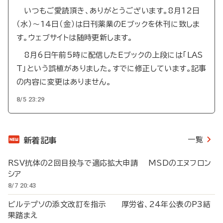
いつもご愛読頂き、ありがとうございます。8月12日
（水）～14日（金）は日刊薬業のEブックを休刊に致しま
す。ウェブサイトは随時更新します。
8月6日午前5時に配信したEブックの上段には「LAS
T」という誤植がありました。すでに修正しています。記事
の内容に変更はありません。
8/5 23:29
一覧
新着記事
RSV抗体の2回目投与で適応拡大申請 MSDのエヌフロン
シア
8/7 20:43
ビルテプソの添文改訂を指示 厚労省、24年公表のP3結
果踏まえ