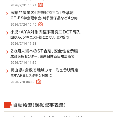
2026/7/31 10:21
医薬品産業の「将来ビジョン」を承認
GE・BS学会理事会、特許満了品など4分野
2026/7/24 10:40
小児・AYA対象の臨床研究にDCT導入
国がん、メキニスト錠とエザルミア錠で
2026/7/14 17:23
2カ月未満へのST合剤、安全性を示唆
成育医療センター、薬剤耐性百日咳治療で
2026/7/14 11:59
岡山県・倉敷で地域フォーミュラリ策定
まずARBとスタチン対象に
2026/7/8 04:30
自動検索（類似記事表示）