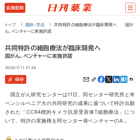
メ
会員登録
イ
ン
トップ
臨床・学会
共同特許の細胞療法が臨床開発へ 国が
ん、ベンチャーに実施許諾
コ
ン
共同特許の細胞療法が臨床開発へ
テ
国がん、ベンチャーに実施許諾
ン
2024/7/11 21:36
ツ
保存
に
国立がん研究センターは11日、同センター研究所と米
移
ペンシルベニア大の共同研究の成果に基づいて特許出願
動
された「CCR4標的キメラ抗原受容体T細胞療法」につ
いて、特許の実施権を同センター発ベンチャーのA…