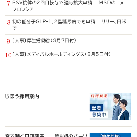
RSV抗体の2回目投与で適応拡大申請 MSDのエヌ
フロンシア
初の低分子GLP-1、2型糖尿病でも申請 リリー、日米
で
〔人事〕厚生労働省（8月7日付）
〔人事〕メディパルホールディングス（8月5日付）
寄
稿
じほう採用案内
音で聴く日刊薬業 第9期のパーソ