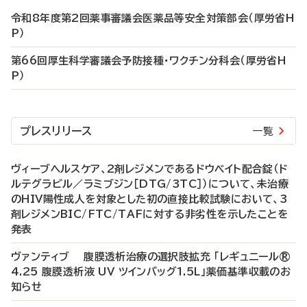
令和8年度第2回薬事審議会医薬品等安全対策部会（厚労省H
P）
第66回厚生科学審議会予防接種・ワクチン分科会（厚労省H
P）
プレスリリース
一覧
ヴィーブヘルスケア、2剤レジメンであるドウベイト配合錠（ド
ルテグラビル／ラミブジン［DTG/3TC］）について、未治療
のHIV陽性成人を対象とした初の直接比較試験において、3
剤レジメンBIC/FTC/TAFに対する非劣性を示したことを
発表
ヴァンティブ 腹膜透析治療の選択肢拡充 「レギュニール®
4.25 腹膜透析液 UV ツインバッグ1.5L」薬価基準収載のお
知らせ