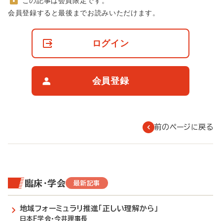
この記事は会員限定です。
非
会員登録すると最後までお読みいただけます。
会
員
の
ログイン
閲
覧
制
限
会員登録
に
つ
い
て
前のページに戻る
臨床・学会
最新記事
地域フォーミュラリ推進「正しい理解から」
日本F学会・今井理事長