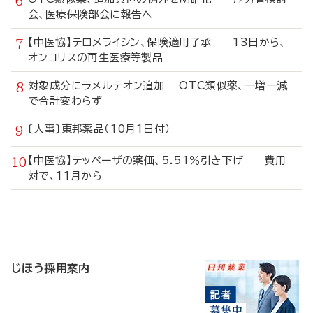
会、医療保険部会に報告へ
【中医協】テロメライシン、保険適用了承 13日から、
オンコリスの再生医療等製品
対象成分にラメルテオン追加 OTC類似薬、一増一減
で合計変わらず
〔人事〕東邦薬品（10月1日付）
【中医協】テッペーザの薬価、5.51％引き下げ 費用
対で、11月から
寄
稿
じほう採用案内