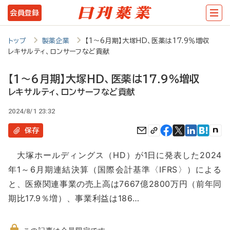
メ
会員登録
イ
ン
トップ
製薬企業
【1～6月期】大塚HD、医薬は17.9％増収
レキサルティ、ロンサーフなど貢献
コ
ン
【1～6月期】大塚HD、医薬は17.9％増収
テ
レキサルティ、ロンサーフなど貢献
ン
2024/8/1 23:32
ツ
保存
に
大塚ホールディングス（HD）が1日に発表した2024
移
年1～6月期連結決算（国際会計基準〈IFRS〉）による
動
と、医療関連事業の売上高は7667億2800万円（前年同
期比17.9％増）、事業利益は186…