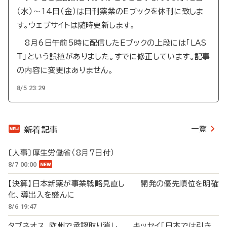
（水）～14日（金）は日刊薬業のEブックを休刊に致しま
す。ウェブサイトは随時更新します。
8月6日午前5時に配信したEブックの上段には「LAS
T」という誤植がありました。すでに修正しています。記事
の内容に変更はありません。
8/5 23:29
一覧
新着記事
〔人事〕厚生労働省（8月7日付）
8/7 00:00
【決算】日本新薬が事業戦略見直し 開発の優先順位を明確
化、導出入を盛んに
8/6 19:47
タブネオス、欧州で承認取り消し キッセイ「日本では引き