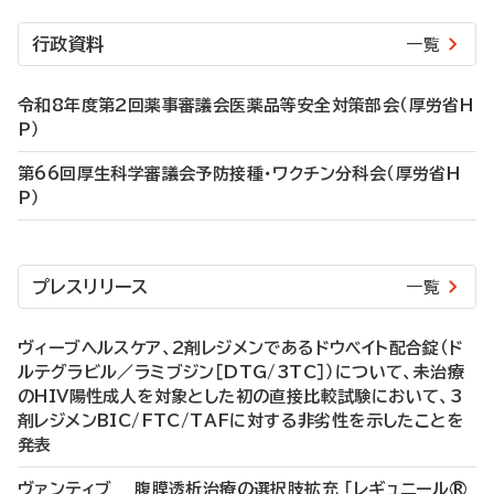
行政資料
一覧
令和8年度第2回薬事審議会医薬品等安全対策部会（厚労省H
P）
第66回厚生科学審議会予防接種・ワクチン分科会（厚労省H
P）
プレスリリース
一覧
ヴィーブヘルスケア、2剤レジメンであるドウベイト配合錠（ド
ルテグラビル／ラミブジン［DTG/3TC］）について、未治療
のHIV陽性成人を対象とした初の直接比較試験において、3
剤レジメンBIC/FTC/TAFに対する非劣性を示したことを
発表
ヴァンティブ 腹膜透析治療の選択肢拡充 「レギュニール®