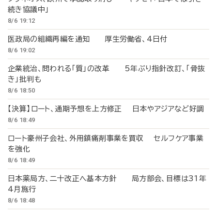
続き協議中」
8/6 19:12
医政局の組織再編を通知 厚生労働省、4日付
8/6 19:02
企業統治、問われる「質」の改革 5年ぶり指針改訂、「骨抜
き」批判も
8/6 18:50
【決算】ロート、通期予想を上方修正 日本やアジアなど好調
8/6 18:49
ロート豪州子会社、外用鎮痛剤事業を買収 セルフケア事業
を強化
8/6 18:49
日本薬局方、二十改正へ基本方針 局方部会、目標は31年
4月施行
8/6 18:48