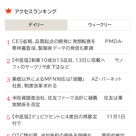
アクセスランキング
デイリー
ウィークリー
CES省略、品質起点の開発に発想転換を PMDA・
栗林審査役、製販後データの発信も要請
【中医協】新薬10成分13品目、13日に収載へ サノ
フィのサークリサ皮下注など
薬価以外によるMFN対応は「困難」 AZ・バーネット
社長、制度改革求める
米投資調査会社、住友ファーマ会計に疑義 住友は事
実関係を否定
【中医協】デュピクセントに4度目の再算定 11月1日
付で
OTC類似薬、追加負担の例外を明確化 厚労省検討