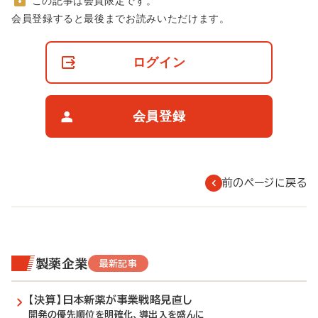
この記事は会員限定です。
非
会員登録すると最後までお読みいただけます。
会
員
の
ログイン
閲
覧
制
限
会員登録
に
つ
い
て
前のページに戻る
製薬企業
最新記事
【決算】日本新薬が事業戦略見直し
開発の優先順位を明確化、導出入を盛んに