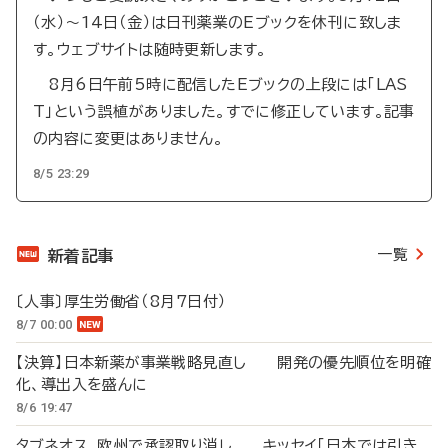
（水）～14日（金）は日刊薬業のEブックを休刊に致しま
す。ウェブサイトは随時更新します。
8月6日午前5時に配信したEブックの上段には「LAS
T」という誤植がありました。すでに修正しています。記事
の内容に変更はありません。
8/5 23:29
一覧
新着記事
〔人事〕厚生労働省（8月7日付）
8/7 00:00
【決算】日本新薬が事業戦略見直し 開発の優先順位を明確
化、導出入を盛んに
8/6 19:47
タブネオス、欧州で承認取り消し キッセイ「日本では引き