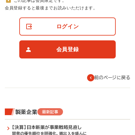
この記事は会員限定です。
非
会員登録すると最後までお読みいただけます。
会
員
の
ログイン
閲
覧
制
限
会員登録
に
つ
い
て
前のページに戻る
製薬企業
最新記事
【決算】日本新薬が事業戦略見直し
開発の優先順位を明確化、導出入を盛んに