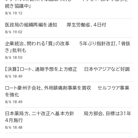
続き協議中」
8/6 19:12
医政局の組織再編を通知 厚生労働省、4日付
8/6 19:02
企業統治、問われる「質」の改革 5年ぶり指針改訂、「骨抜
き」批判も
8/6 18:50
【決算】ロート、通期予想を上方修正 日本やアジアなど好調
8/6 18:49
ロート豪州子会社、外用鎮痛剤事業を買収 セルフケア事業
を強化
8/6 18:49
日本薬局方、二十改正へ基本方針 局方部会、目標は31年
4月施行
8/6 18:48