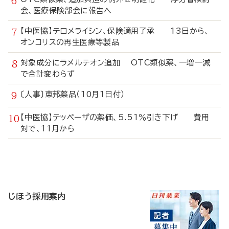
会、医療保険部会に報告へ
【中医協】テロメライシン、保険適用了承 13日から、
オンコリスの再生医療等製品
対象成分にラメルテオン追加 OTC類似薬、一増一減
で合計変わらず
〔人事〕東邦薬品（10月1日付）
【中医協】テッペーザの薬価、5.51％引き下げ 費用
対で、11月から
寄
稿
じほう採用案内