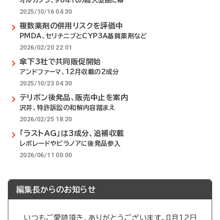
オルガノン、90年代の超大型品に幕
2025/10/16 04:30
複数薬剤の併用リスクを評価中
PMDA、セリチニブとCYP3A基質薬剤など
2026/02/20 22:01
傘下3社で共同販促開始
アンドファーマ、12月収載の2成分
2025/10/23 04:30
テリボン後発品、販売中止を案内
沢井、特許訴訟の和解内容踏まえ
2026/02/25 18:20
「ラストAG」は3成分、追補収載
レボレードやビラノアに後発品参入
2026/06/11 00:00
編集長からのお知らせ
いつもご愛読頂き、ありがとうございます。8月12日