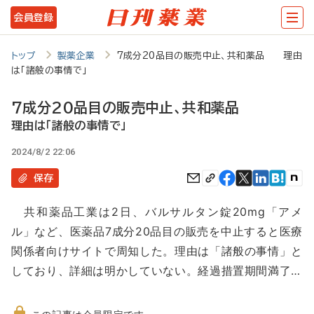
メ
会員登録
イ
ン
トップ
製薬企業
7成分20品目の販売中止、共和薬品 理由
は「諸般の事情で」
コ
ン
7成分20品目の販売中止、共和薬品
テ
理由は「諸般の事情で」
ン
2024/8/2 22:06
ツ
保存
に
共和薬品工業は2日、バルサルタン錠20mg「アメ
移
ル」など、医薬品7成分20品目の販売を中止すると医療
動
関係者向けサイトで周知した。理由は「諸般の事情」と
しており、詳細は明かしていない。経過措置期間満了…