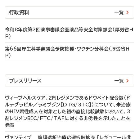
行政資料
一覧
令和8年度第2回薬事審議会医薬品等安全対策部会（厚労省H
P）
第66回厚生科学審議会予防接種・ワクチン分科会（厚労省H
P）
プレスリリース
一覧
ヴィーブヘルスケア、2剤レジメンであるドウベイト配合錠（ド
ルテグラビル／ラミブジン［DTG/3TC］）について、未治療
のHIV陽性成人を対象とした初の直接比較試験において、3
剤レジメンBIC/FTC/TAFに対する非劣性を示したことを
発表
ヴァンティブ 腹膜透析治療の選択肢拡充 「レギュニール®