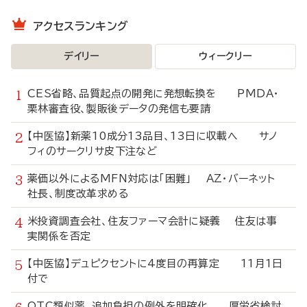
アクセスランキング
デイリー
ウィークリー
CES省略、品質起点の開発に発想転換を PMDA・
栗林審査役、製販後データの発信も要請
【中医協】新薬10成分13品目、13日に収載へ サノ
フィのサークリサ皮下注など
薬価以外によるMFN対応は「困難」 AZ・バーネット
社長、制度改革求める
米投資調査会社、住友ファーマ会計に疑義 住友は事
実関係を否定
【中医協】デュピクセントに4度目の再算定 11月1日
付で
OTC類似薬、追加負担の例外を明確化 厚労省検討