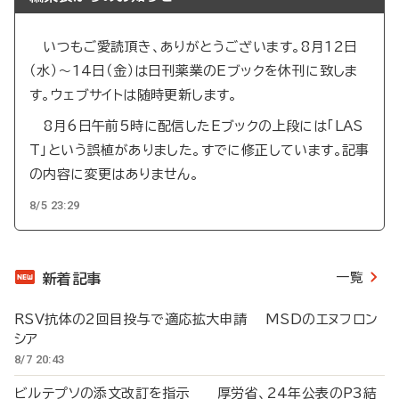
いつもご愛読頂き、ありがとうございます。8月12日
（水）～14日（金）は日刊薬業のEブックを休刊に致しま
す。ウェブサイトは随時更新します。
8月6日午前5時に配信したEブックの上段には「LAS
T」という誤植がありました。すでに修正しています。記事
の内容に変更はありません。
8/5 23:29
一覧
新着記事
RSV抗体の2回目投与で適応拡大申請 MSDのエヌフロン
シア
8/7 20:43
ビルテプソの添文改訂を指示 厚労省、24年公表のP3結