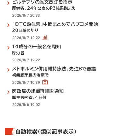
ビルテプソの添文改訂を指示
厚労省、24年公表のP3結果踏まえ
2026/8/7 20:33
「OTC類似薬」中間まとめでパブコメ開始
20日締め切り
2026/8/7 12:22
14成分の一般名を周知
厚労省
2026/8/7 12:22
メトホルミン併用維持療法、先進Bで審議
初発膠芽腫の治療で
2026/8/7 10:39
医政局の組織再編を通知
厚生労働省、4日付
2026/8/6 19:02
自動検索（類似記事表示）