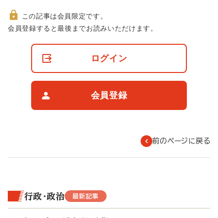
この記事は会員限定です。
非
会員登録すると最後までお読みいただけます。
会
員
の
ログイン
閲
覧
制
限
会員登録
に
つ
い
て
前のページに戻る
行政・政治
最新記事