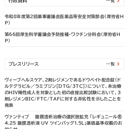
行政資料
一覧
令和8年度第2回薬事審議会医薬品等安全対策部会（厚労省H
P）
第66回厚生科学審議会予防接種・ワクチン分科会（厚労省H
P）
プレスリリース
一覧
ヴィーブヘルスケア、2剤レジメンであるドウベイト配合錠（ド
ルテグラビル／ラミブジン［DTG/3TC］）について、未治療
のHIV陽性成人を対象とした初の直接比較試験において、3
剤レジメンBIC/FTC/TAFに対する非劣性を示したことを
発表
ヴァンティブ 腹膜透析治療の選択肢拡充 「レギュニール®
4.25 腹膜透析液 UV ツインバッグ1.5L」薬価基準収載のお