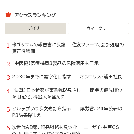
アクセスランキング
デイリー
ウィークリー
米ゴッサムの報告書に反論 住友ファーマ、会計処理の
適正性強調
【中医協】医療機器3製品の保険適用を了承
2030年までに黒字化目指す オンコリス・浦田社長
【決算】日本新薬が事業戦略見直し 開発の優先順位
を明確化、導出入を盛んに
ビルテプソの添文改訂を指示 厚労省、24年公表の
P3結果踏まえ
次世代AD薬、開発戦略を具体化 エーザイ・井戸CS
O、進行に応じたパイプライン構築