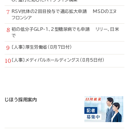
RSV抗体の2回目投与で適応拡大申請 MSDのエヌ
フロンシア
初の低分子GLP-1、2型糖尿病でも申請 リリー、日米
で
〔人事〕厚生労働省（8月7日付）
〔人事〕メディパルホールディングス（8月5日付）
寄
稿
じほう採用案内