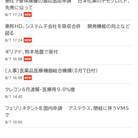
悪性下垂体腺腫の適応追加申請 日本化薬のテモゾロミド、
先発に沿って
8/7 17:24
東邦HD、システム子会社を吸収合併 開発機能の向上など
図る
8/7 17:24
ギリアド、熊本地震で寄付
8/7 16:08
〔人事〕医薬品医療機器総合機構（8月7日付）
8/7 16:08
クレコン6月速報・医療用9.0％増
8/7 14:42
フェゾリネタントを国内申請 アステラス、閉経に伴うVMS
で
8/7 13:55