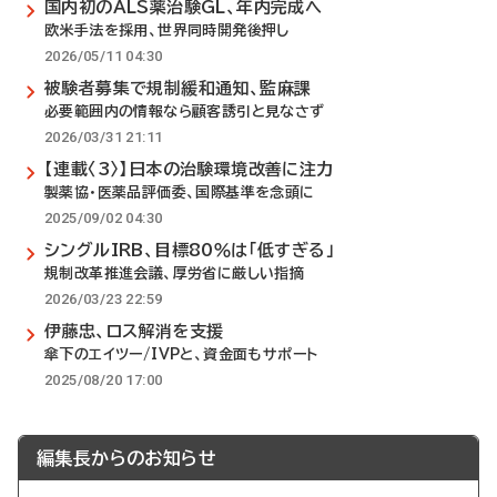
国内初のALS薬治験GL、年内完成へ
欧米手法を採用、世界同時開発後押し
2026/05/11 04:30
被験者募集で規制緩和通知、監麻課
必要範囲内の情報なら顧客誘引と見なさず
2026/03/31 21:11
【連載〈3〉】日本の治験環境改善に注力
製薬協・医薬品評価委、国際基準を念頭に
2025/09/02 04:30
シングルIRB、目標80％は「低すぎる」
規制改革推進会議、厚労省に厳しい指摘
2026/03/23 22:59
伊藤忠、ロス解消を支援
傘下のエイツー/IVPと、資金面もサポート
2025/08/20 17:00
編集長からのお知らせ