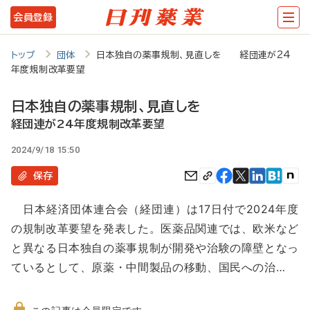
メ
会員登録
イ
ン
トップ
団体
日本独自の薬事規制、見直しを 経団連が24
年度規制改革要望
コ
ン
日本独自の薬事規制、見直しを
テ
経団連が24年度規制改革要望
ン
2024/9/18 15:50
ツ
保存
に
日本経済団体連合会（経団連）は17日付で2024年度
移
の規制改革要望を発表した。医薬品関連では、欧米など
動
と異なる日本独自の薬事規制が開発や治験の障壁となっ
ているとして、原薬・中間製品の移動、国民への治…