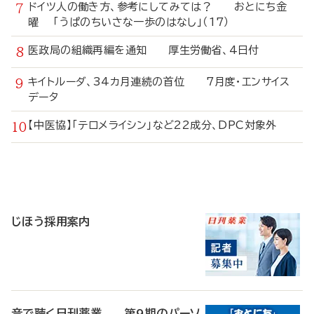
ドイツ人の働き方、参考にしてみては？ おとにち金
曜 「うぱのちいさな一歩のはなし」（17）
医政局の組織再編を通知 厚生労働省、4日付
キイトルーダ、34カ月連続の首位 7月度・エンサイス
データ
【中医協】「テロメライシン」など22成分、DPC対象外
寄
稿
じほう採用案内
音で聴く日刊薬業 第9期のパーソ