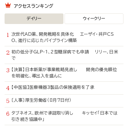
アクセスランキング
デイリー
ウィークリー
次世代AD薬、開発戦略を具体化 エーザイ・井戸CS
O、進行に応じたパイプライン構築
初の低分子GLP-1、2型糖尿病でも申請 リリー、日米
で
【決算】日本新薬が事業戦略見直し 開発の優先順位
を明確化、導出入を盛んに
【中医協】医療機器3製品の保険適用を了承
〔人事〕厚生労働省（8月7日付）
タブネオス、欧州で承認取り消し キッセイ「日本では
引き続き協議中」