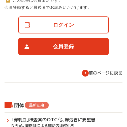
この記事は会員限定です。
非
会員登録すると最後までお読みいただけます。
会
員
の
ログイン
閲
覧
制
限
会員登録
に
つ
い
て
前のページに戻る
団体
最新記事
「穿刺血」検査薬のOTC化、厚労省に要望書
NPhA、薬剤師による補助の明確化も