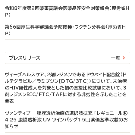
令和8年度第2回薬事審議会医薬品等安全対策部会（厚労省H
P）
第66回厚生科学審議会予防接種・ワクチン分科会（厚労省H
P）
プレスリリース
一覧
ヴィーブヘルスケア、2剤レジメンであるドウベイト配合錠（ド
ルテグラビル／ラミブジン［DTG/3TC］）について、未治療
のHIV陽性成人を対象とした初の直接比較試験において、3
剤レジメンBIC/FTC/TAFに対する非劣性を示したことを
発表
ヴァンティブ 腹膜透析治療の選択肢拡充 「レギュニール®
4.25 腹膜透析液 UV ツインバッグ1.5L」薬価基準収載のお
知らせ