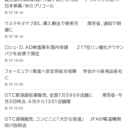
日本新薬/米カプリコール
8/10 18:16
ウステキヌマブBS、導入療法で使用可 厚労省、通知で明
確に
8/10 18:16
ロシュ・D、AD検査薬を国内申請 217位リン酸化タウタン
パクを血漿で測定
8/10 14:26
フォーミュラリ推進へ安定供給を依頼 学会から後発品各社
に
8/10 13:43
OTC緊急避妊薬販売、全国1万5969店舗に 厚労省・今
月3日時点、6月から1381店舗増
8/10 12:33
OTC遠隔販売、コンビニに「大きな前進」 JFAが報道機関
向け説明会