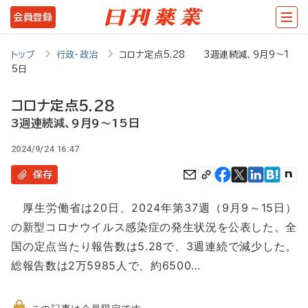
メ
会員登録
イ
ン
トップ
行政・政治
コロナ定点5.28 3週連続減、9月9～1
5日
コ
ン
コロナ定点5.28
テ
3週連続減、9月9～15日
ン
2024/9/24 16:47
ツ
保存
に
厚生労働省は20日、2024年第37週（9月9～15日）
移
の新型コロナウイルス感染症の発生状況を公表した。全
動
国の定点当たり報告数は5.28で、3週連続で減少した。
総報告数は2万5985人で、約6500…