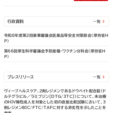
行政資料
一覧
令和8年度第2回薬事審議会医薬品等安全対策部会（厚労省H
P）
第66回厚生科学審議会予防接種・ワクチン分科会（厚労省H
P）
プレスリリース
一覧
ヴィーブヘルスケア、2剤レジメンであるドウベイト配合錠（ド
ルテグラビル／ラミブジン［DTG/3TC］）について、未治療
のHIV陽性成人を対象とした初の直接比較試験において、3
剤レジメンBIC/FTC/TAFに対する非劣性を示したことを