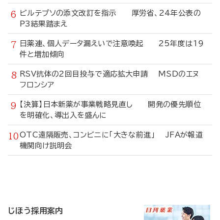
ビルテプソの添文改訂を指示 厚労省、24年公表の
P3結果踏まえ
日薬連、個人データ漏えいで注意喚起 25年度は19
件と増加傾向
RSV抗体の2回目投与で適応拡大申請 MSDのエヌ
フロンシア
【決算】日本新薬が事業戦略見直し 開発の優先順位
を明確化、導出入を盛んに
OTC遠隔販売、コンビニに「大きな前進」 JFAが報道
機関向け説明会
寄
稿
じほう採用案内