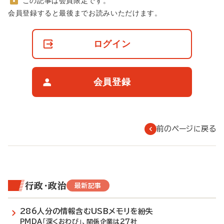
この記事は会員限定です。
非
会員登録すると最後までお読みいただけます。
会
員
の
ログイン
閲
覧
制
限
会員登録
に
つ
い
て
前のページに戻る
行政・政治
最新記事
286人分の情報含むUSBメモリを紛失
PMDA「深くおわび」、関係企業は27社