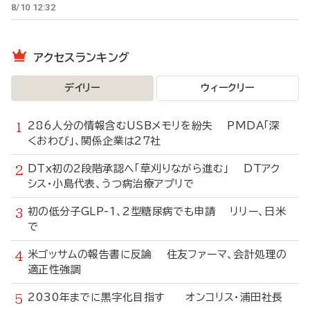
8/10 12:32
アクセスランキング
デイリー
ウィークリー
286人分の情報含むUSBメモリを紛失 PMDA「深
くおわび」、関係企業は27社
DTx初の2段階承認へ「草刈りながら進む」 DTアク
シス・小島代表、うつ病治療アプリで
初の低分子GLP-1、2型糖尿病でも申請 リリー、日米
で
米ゴッサムの報告書に反論 住友ファーマ、会計処理の
適正性強調
2030年までに黒字化目指す オンコリス・浦田社長