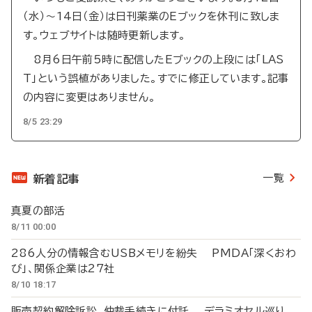
（水）～14日（金）は日刊薬業のEブックを休刊に致しま
す。ウェブサイトは随時更新します。
8月6日午前5時に配信したEブックの上段には「LAS
T」という誤植がありました。すでに修正しています。記事
の内容に変更はありません。
8/5 23:29
一覧
新着記事
真夏の部活
8/11 00:00
286人分の情報含むUSBメモリを紛失 PMDA「深くおわ
び」、関係企業は27社
8/10 18:17
販売契約解除訴訟、仲裁手続きに付託 デラミオセル巡り、