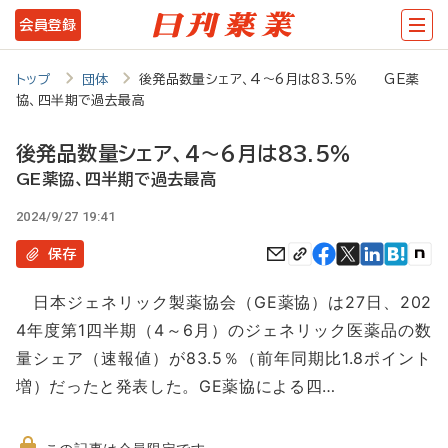
メ
会員登録
イ
ン
トップ
団体
後発品数量シェア、4～6月は83.5％ GE薬
協、四半期で過去最高
コ
ン
後発品数量シェア、4～6月は83.5％
テ
GE薬協、四半期で過去最高
ン
2024/9/27 19:41
ツ
保存
に
日本ジェネリック製薬協会（GE薬協）は27日、202
移
4年度第1四半期（4～6月）のジェネリック医薬品の数
動
量シェア（速報値）が83.5％（前年同期比1.8ポイント
増）だったと発表した。GE薬協による四…