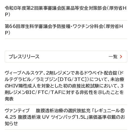
令和8年度第2回薬事審議会医薬品等安全対策部会（厚労省H
P）
第66回厚生科学審議会予防接種・ワクチン分科会（厚労省H
P）
プレスリリース
一覧
ヴィーブヘルスケア、2剤レジメンであるドウベイト配合錠（ド
ルテグラビル／ラミブジン［DTG/3TC］）について、未治療
のHIV陽性成人を対象とした初の直接比較試験において、3
剤レジメンBIC/FTC/TAFに対する非劣性を示したことを
発表
ヴァンティブ 腹膜透析治療の選択肢拡充 「レギュニール®
4.25 腹膜透析液 UV ツインバッグ1.5L」薬価基準収載のお
知らせ