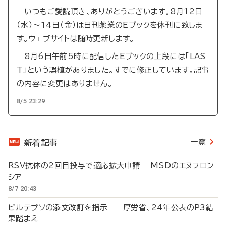
いつもご愛読頂き、ありがとうございます。8月12日
（水）～14日（金）は日刊薬業のEブックを休刊に致しま
す。ウェブサイトは随時更新します。
8月6日午前5時に配信したEブックの上段には「LAS
T」という誤植がありました。すでに修正しています。記事
の内容に変更はありません。
8/5 23:29
一覧
新着記事
RSV抗体の2回目投与で適応拡大申請 MSDのエヌフロン
シア
8/7 20:43
ビルテプソの添文改訂を指示 厚労省、24年公表のP3結
果踏まえ