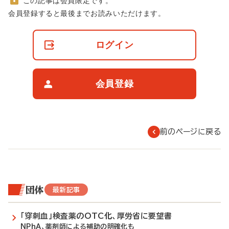
この記事は会員限定です。
非
会員登録すると最後までお読みいただけます。
会
員
の
ログイン
閲
覧
制
限
会員登録
に
つ
い
て
前のページに戻る
団体
最新記事
「穿刺血」検査薬のOTC化、厚労省に要望書
NPhA、薬剤師による補助の明確化も