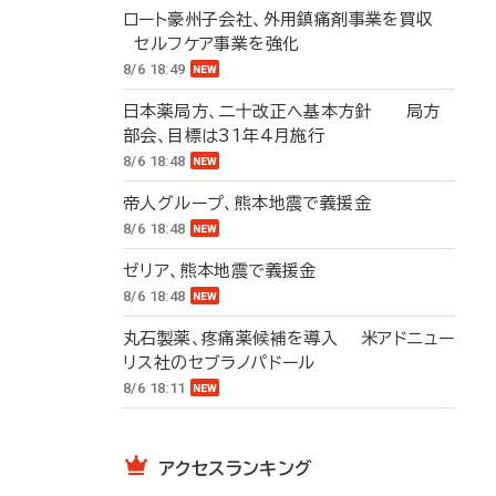
ロート豪州子会社、外用鎮痛剤事業を買収
セルフケア事業を強化
8/6 18:49
日本薬局方、二十改正へ基本方針 局方
部会、目標は31年4月施行
8/6 18:48
帝人グループ、熊本地震で義援金
8/6 18:48
ゼリア、熊本地震で義援金
8/6 18:48
丸石製薬、疼痛薬候補を導入 米アドニュー
リス社のセブラノパドール
8/6 18:11
アクセスランキング