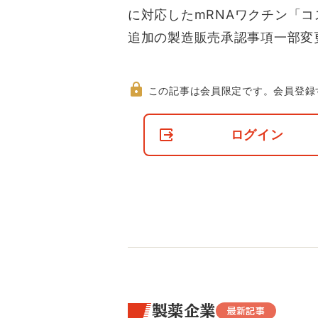
に対応したmRNAワクチン「
追加の製造販売承認事項一部変
この記事は会員限定です。
会員登録
非
会
ログイン
員
の
閲
覧
制
限
に
つ
い
て
製薬企業
最新記事