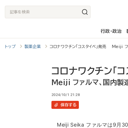
メ
記
イ
事
ン
を
行政・政治
コ
検
ン
索
トップ
製薬企業
コロナワクチン「コスタイベ」発売 Meiji
テ
ン
ツ
コロナワクチン「コ
に
Meiji ファルマ、国内
移
2024/10/1 21:28
動
保存
する
Meiji Seika ファルマは