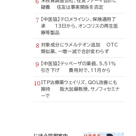
米投資調査会社、住友ファーマ会計に
疑義 住友は事実関係を否定
【中医協】テロメライシン、保険適用了
承 13日から、オンコリスの再生医
療等製品
対象成分にラメルテオン追加 OTC
類似薬、一増一減で合計変わらず
【中医協】テッペーザの薬価、5.51％
引き下げ 費用対で、11月から
ITP治療薬ウェイリズ、QOL改善にも
期待 阪大加藤教授、サノフィセミナ
ーで
寄
稿