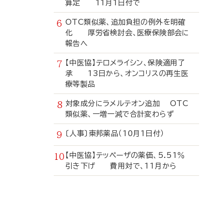
算定 11月1日付で
OTC類似薬、追加負担の例外を明確
化 厚労省検討会、医療保険部会に
報告へ
【中医協】テロメライシン、保険適用了
承 13日から、オンコリスの再生医
療等製品
対象成分にラメルテオン追加 OTC
類似薬、一増一減で合計変わらず
〔人事〕東邦薬品（10月1日付）
【中医協】テッペーザの薬価、5.51％
引き下げ 費用対で、11月から
寄
稿