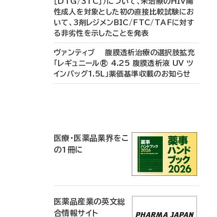
［DTG/3TC］）について、未治療のHIV陽
性成人を対象とした初の直接比較試験にお
いて、3剤レジメンBIC/FTC/TAFに対す
る非劣性を示したことを発表
ヴァンティブ 腹膜透析治療の選択肢拡充
「レギュニール® 4.25 腹膜透析液 UV ツ
インバッグ1.5L」薬価基準収載のお知らせ
P
R
医療・医薬品業界をこ
の1冊に
医薬品産業の英文総
合情報サイト