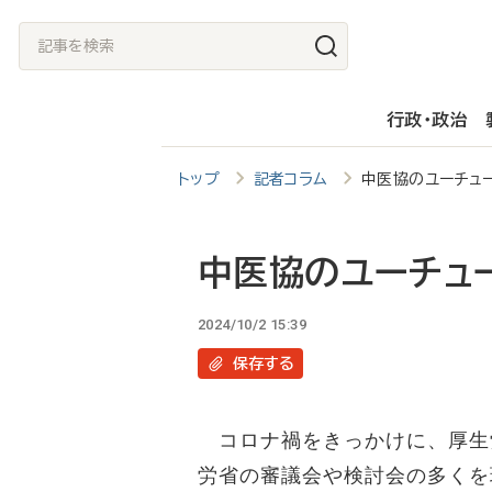
メ
記
イ
事
ン
を
行政・政治
コ
検
ン
索
トップ
記者コラム
中医協のユーチュ
テ
ン
ツ
中医協のユーチュ
に
2024/10/2 15:39
移
保存
する
動
コロナ禍をきっかけに、厚生
労省の審議会や検討会の多くを