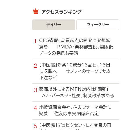
アクセスランキング
デイリー
ウィークリー
CES省略、品質起点の開発に発想転
換を PMDA・栗林審査役、製販後
データの発信も要請
【中医協】新薬10成分13品目、13日
に収載へ サノフィのサークリサ皮
下注など
薬価以外によるMFN対応は「困難」
AZ・バーネット社長、制度改革求める
米投資調査会社、住友ファーマ会計に
疑義 住友は事実関係を否定
【中医協】デュピクセントに4度目の再