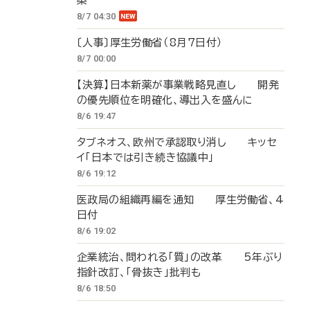
築
8/7 04:30
〔人事〕厚生労働省（8月7日付）
8/7 00:00
【決算】日本新薬が事業戦略見直し 開発
の優先順位を明確化、導出入を盛んに
8/6 19:47
タブネオス、欧州で承認取り消し キッセ
イ「日本では引き続き協議中」
8/6 19:12
医政局の組織再編を通知 厚生労働省、4
日付
8/6 19:02
企業統治、問われる「質」の改革 5年ぶり
指針改訂、「骨抜き」批判も
8/6 18:50