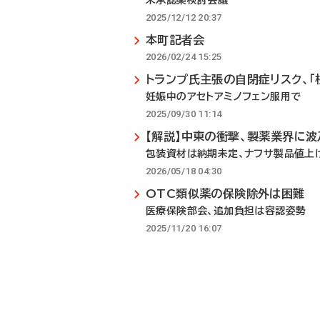
未承認薬検討会議
2025/12/12 20:37
本町記者会
2026/02/24 15:25
トランプ氏主張の自閉症リスク、「
妊娠中のアセトアミノフェン服用で
2025/09/30 11:14
【解説】中東の衝撃、製薬業界に波
包装資材は納期未定、ナフサ製品値上
2026/05/18 04:30
OTC類似薬の保険除外は困難
医療保険部会、追加負担は容認姿勢
2025/11/20 16:07