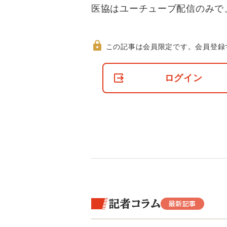
医協はユーチューブ配信のみで
この記事は会員限定です。
会員登録
非
会
ログイン
員
の
閲
覧
制
限
に
つ
い
て
記者コラム
最新記事