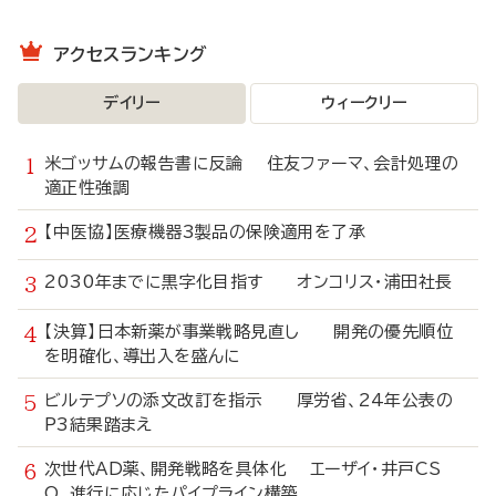
アクセスランキング
デイリー
ウィークリー
米ゴッサムの報告書に反論 住友ファーマ、会計処理の
適正性強調
【中医協】医療機器3製品の保険適用を了承
2030年までに黒字化目指す オンコリス・浦田社長
【決算】日本新薬が事業戦略見直し 開発の優先順位
を明確化、導出入を盛んに
ビルテプソの添文改訂を指示 厚労省、24年公表の
P3結果踏まえ
次世代AD薬、開発戦略を具体化 エーザイ・井戸CS
O、進行に応じたパイプライン構築