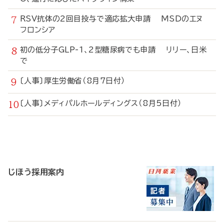
RSV抗体の2回目投与で適応拡大申請 MSDのエヌ
フロンシア
初の低分子GLP-1、2型糖尿病でも申請 リリー、日米
で
〔人事〕厚生労働省（8月7日付）
〔人事〕メディパルホールディングス（8月5日付）
寄
稿
じほう採用案内