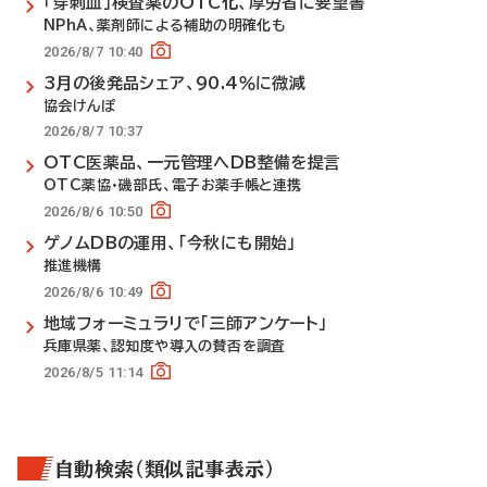
「穿刺血」検査薬のOTC化、厚労省に要望書
NPhA、薬剤師による補助の明確化も
2026/8/7 10:40
3月の後発品シェア、90.4％に微減
協会けんぽ
2026/8/7 10:37
OTC医薬品、一元管理へDB整備を提言
OTC薬協・磯部氏、電子お薬手帳と連携
2026/8/6 10:50
ゲノムDBの運用、「今秋にも開始」
推進機構
2026/8/6 10:49
地域フォーミュラリで「三師アンケート」
兵庫県薬、認知度や導入の賛否を調査
2026/8/5 11:14
自動検索（類似記事表示）