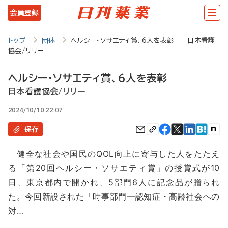
メ
会員登録
イ
ン
トップ
団体
ヘルシー・ソサエティ賞、6人を表彰 日本看護
協会/リリー
コ
ン
ヘルシー・ソサエティ賞、6人を表彰
テ
日本看護協会/リリー
ン
2024/10/10 22:07
ツ
保存
に
健全な社会や国民のQOL向上に寄与した人をたたえ
移
る「第20回ヘルシー・ソサエティ賞」の授賞式が10
動
日、東京都内で開かれ、5部門6人に記念品が贈られ
た。今回新設された「時事部門―認知症・高齢社会への
対…