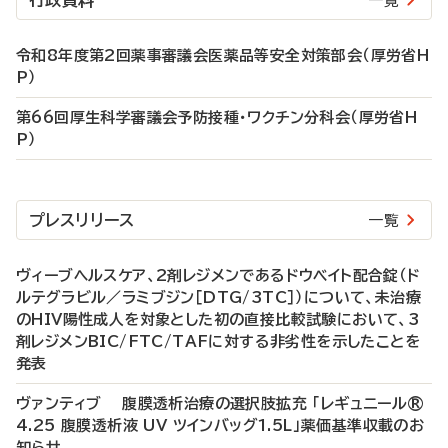
行政資料
一覧
令和8年度第2回薬事審議会医薬品等安全対策部会（厚労省H
P）
第66回厚生科学審議会予防接種・ワクチン分科会（厚労省H
P）
プレスリリース
一覧
ヴィーブヘルスケア、2剤レジメンであるドウベイト配合錠（ド
ルテグラビル／ラミブジン［DTG/3TC］）について、未治療
のHIV陽性成人を対象とした初の直接比較試験において、3
剤レジメンBIC/FTC/TAFに対する非劣性を示したことを
発表
ヴァンティブ 腹膜透析治療の選択肢拡充 「レギュニール®
4.25 腹膜透析液 UV ツインバッグ1.5L」薬価基準収載のお
知らせ