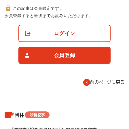
この記事は会員限定です。
非
会員登録すると最後までお読みいただけます。
会
員
の
ログイン
閲
覧
制
限
会員登録
に
つ
い
て
前のページに戻る
団体
最新記事