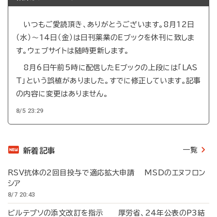
いつもご愛読頂き、ありがとうございます。8月12日
（水）～14日（金）は日刊薬業のEブックを休刊に致しま
す。ウェブサイトは随時更新します。
8月6日午前5時に配信したEブックの上段には「LAS
T」という誤植がありました。すでに修正しています。記事
の内容に変更はありません。
8/5 23:29
一覧
新着記事
RSV抗体の2回目投与で適応拡大申請 MSDのエヌフロン
シア
8/7 20:43
ビルテプソの添文改訂を指示 厚労省、24年公表のP3結