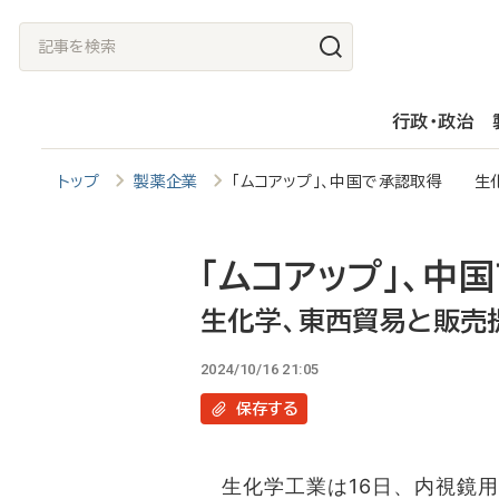
メ
記
イ
事
ン
を
行政・政治
コ
検
ン
索
トップ
製薬企業
「ムコアップ」、中国で承認取得 生
テ
ン
ツ
「ムコアップ」、中
に
生化学、東西貿易と販売
移
2024/10/16 21:05
動
保存
する
生化学工業は16日、内視鏡用