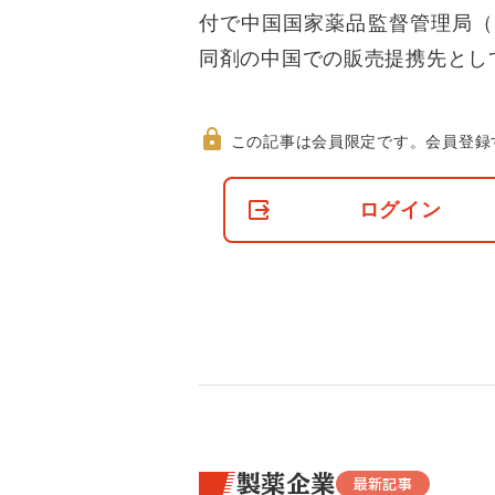
付で中国国家薬品監督管理局（
同剤の中国での販売提携先とし
この記事は会員限定です。
会員登録
非
会
ログイン
員
の
閲
覧
制
限
に
つ
い
て
製薬企業
最新記事