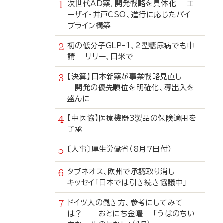
次世代AD薬、開発戦略を具体化 エ
ーザイ・井戸CSO、進行に応じたパイ
プライン構築
初の低分子GLP-1、2型糖尿病でも申
請 リリー、日米で
【決算】日本新薬が事業戦略見直し
開発の優先順位を明確化、導出入を
盛んに
【中医協】医療機器3製品の保険適用を
了承
〔人事〕厚生労働省（8月7日付）
タブネオス、欧州で承認取り消し
キッセイ「日本では引き続き協議中」
ドイツ人の働き方、参考にしてみて
は？ おとにち金曜 「うぱのちい