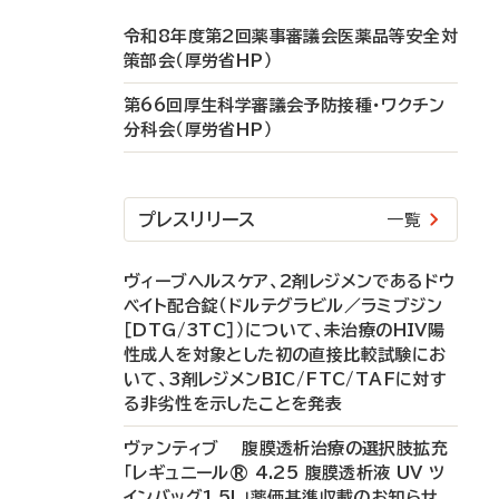
令和8年度第2回薬事審議会医薬品等安全対
策部会（厚労省HP）
第66回厚生科学審議会予防接種・ワクチン
分科会（厚労省HP）
プレスリリース
一覧
ヴィーブヘルスケア、2剤レジメンであるドウ
ベイト配合錠（ドルテグラビル／ラミブジン
［DTG/3TC］）について、未治療のHIV陽
性成人を対象とした初の直接比較試験にお
いて、3剤レジメンBIC/FTC/TAFに対す
る非劣性を示したことを発表
ヴァンティブ 腹膜透析治療の選択肢拡充
「レギュニール® 4.25 腹膜透析液 UV ツ
インバッグ1.5L」薬価基準収載のお知らせ