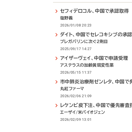
セフィデロコル、中国で承認取得
塩野義
2026/01/08 20:23
ダイト、中国でセレコキシブの承
プレガバリンに次ぐ2剤目
2025/09/17 14:27
アイザーヴェイ、中国で申請受理
アステラスの加齢黄斑変性薬
2026/05/15 11:37
市中肺炎治療剤ゼンレタ、中国で
丸紅ファーマ
2026/02/06 21:09
レケンビ皮下注、中国で優先審査
エーザイ/米バイオジェン
2026/02/09 13:01