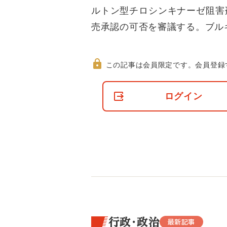
ルトン型チロシンキナーゼ阻害
売承認の可否を審議する。ブル
この記事は会員限定です。
会員登録
非
会
ログイン
員
の
閲
覧
制
限
に
つ
い
て
行政・政治
最新記事