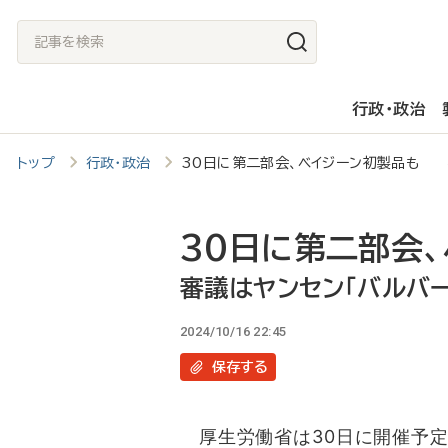
メ
記
イ
事
ン
を
行政・政治
コ
検
ン
索
トップ
行政・政治
30日に第二部会、ベイジーン初製品も 
テ
ン
ツ
30日に第二部会
に
審議はヤンセン「バルバ
移
2024/10/16 22:45
動
保存
する
厚生労働省は30日に開催予定