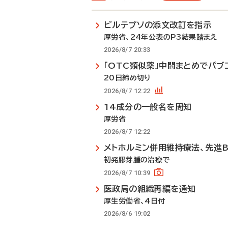
ビルテプソの添文改訂を指示
厚労省、24年公表のP3結果踏まえ
2026/8/7 20:33
「OTC類似薬」中間まとめでパブ
20日締め切り
2026/8/7 12:22
14成分の一般名を周知
厚労省
2026/8/7 12:22
メトホルミン併用維持療法、先進
初発膠芽腫の治療で
2026/8/7 10:39
医政局の組織再編を通知
厚生労働省、4日付
2026/8/6 19:02