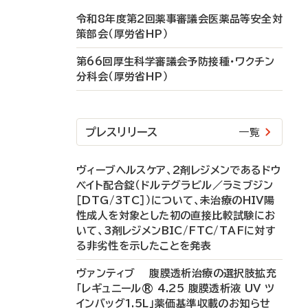
令和8年度第2回薬事審議会医薬品等安全対
策部会（厚労省HP）
第66回厚生科学審議会予防接種・ワクチン
分科会（厚労省HP）
プレスリリース
一覧
ヴィーブヘルスケア、2剤レジメンであるドウ
ベイト配合錠（ドルテグラビル／ラミブジン
［DTG/3TC］）について、未治療のHIV陽
性成人を対象とした初の直接比較試験にお
いて、3剤レジメンBIC/FTC/TAFに対す
る非劣性を示したことを発表
ヴァンティブ 腹膜透析治療の選択肢拡充
「レギュニール® 4.25 腹膜透析液 UV ツ
インバッグ1.5L」薬価基準収載のお知らせ