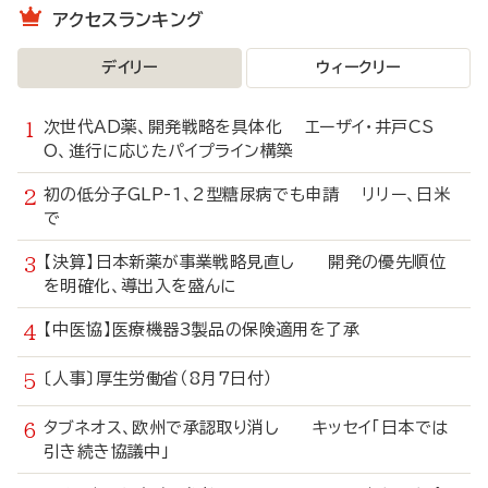
アクセスランキング
デイリー
ウィークリー
次世代AD薬、開発戦略を具体化 エーザイ・井戸CS
O、進行に応じたパイプライン構築
初の低分子GLP-1、2型糖尿病でも申請 リリー、日米
で
【決算】日本新薬が事業戦略見直し 開発の優先順位
を明確化、導出入を盛んに
【中医協】医療機器3製品の保険適用を了承
〔人事〕厚生労働省（8月7日付）
タブネオス、欧州で承認取り消し キッセイ「日本では
引き続き協議中」