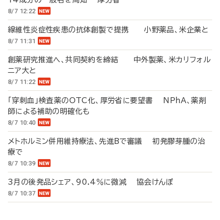
8/7 12:22
線維性炎症性疾患の抗体創製で提携 小野薬品、米企業と
8/7 11:31
創薬研究推進へ、共同契約を締結 中外製薬、米カリフォル
ニア大と
8/7 11:22
「穿刺血」検査薬のOTC化、厚労省に要望書 NPhA、薬剤
師による補助の明確化も
8/7 10:40
メトホルミン併用維持療法、先進Bで審議 初発膠芽腫の治
療で
8/7 10:39
3月の後発品シェア、90.4％に微減 協会けんぽ
8/7 10:37