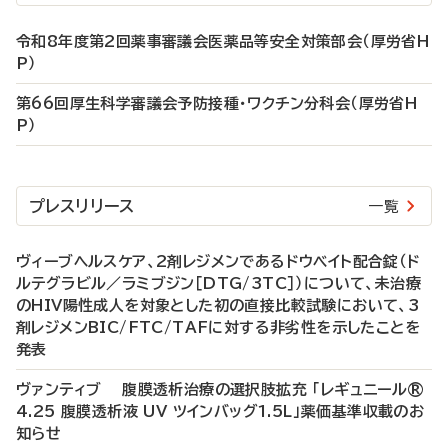
令和8年度第2回薬事審議会医薬品等安全対策部会（厚労省H
P）
第66回厚生科学審議会予防接種・ワクチン分科会（厚労省H
P）
プレスリリース
一覧
ヴィーブヘルスケア、2剤レジメンであるドウベイト配合錠（ド
ルテグラビル／ラミブジン［DTG/3TC］）について、未治療
のHIV陽性成人を対象とした初の直接比較試験において、3
剤レジメンBIC/FTC/TAFに対する非劣性を示したことを
発表
ヴァンティブ 腹膜透析治療の選択肢拡充 「レギュニール®
4.25 腹膜透析液 UV ツインバッグ1.5L」薬価基準収載のお
知らせ