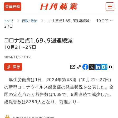
メ
会員登録
イ
ン
トップ
行政・政治
コロナ定点1.69、9週連続減 10月21～
27日
コ
ン
コロナ定点1.69、9週連続減
テ
10月21～27日
ン
2024/11/5 11:12
ツ
保存
に
厚生労働省は1日、2024年第43週（10月21～27日）
移
の新型コロナウイルス感染症の発生状況を公表した。全
動
国の定点当たり報告数は1.69で、9週連続で減少した。
総報告数は8359人となり、前週より…