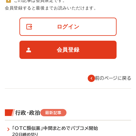
この記事は会員限定です。
非
会員登録すると最後までお読みいただけます。
会
員
の
ログイン
閲
覧
制
限
会員登録
に
つ
い
て
前のページに戻る
行政・政治
最新記事
「OTC類似薬」中間まとめでパブコメ開始
20日締め切り