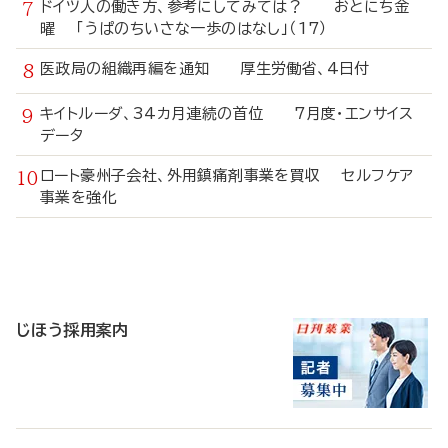
ドイツ人の働き方、参考にしてみては？ おとにち金
曜 「うぱのちいさな一歩のはなし」（17）
医政局の組織再編を通知 厚生労働省、4日付
キイトルーダ、34カ月連続の首位 7月度・エンサイス
データ
ロート豪州子会社、外用鎮痛剤事業を買収 セルフケア
事業を強化
寄
稿
じほう採用案内