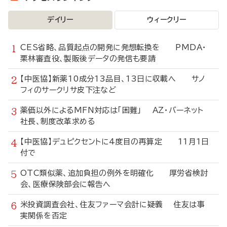
デイリー
ウィークリー
CES省略、品質起点の開発に発想転換を PMDA・
栗林審査役、製販後データの発信も要請
【中医協】新薬10成分13品目、13日に収載へ サノ
フィのサークリサ皮下注など
薬価以外によるMFN対応は「困難」 AZ・バーネット
社長、制度改革求める
【中医協】デュピクセントに4度目の再算定 11月1日
付で
OTC類似薬、追加負担の例外を明確化 厚労省検討
会、医療保険部会に報告へ
米投資調査会社、住友ファーマ会計に疑義 住友は事
実関係を否定