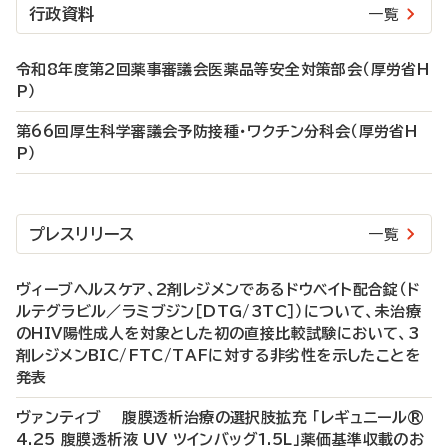
行政資料
一覧
令和8年度第2回薬事審議会医薬品等安全対策部会（厚労省H
P）
第66回厚生科学審議会予防接種・ワクチン分科会（厚労省H
P）
プレスリリース
一覧
ヴィーブヘルスケア、2剤レジメンであるドウベイト配合錠（ド
ルテグラビル／ラミブジン［DTG/3TC］）について、未治療
のHIV陽性成人を対象とした初の直接比較試験において、3
剤レジメンBIC/FTC/TAFに対する非劣性を示したことを
発表
ヴァンティブ 腹膜透析治療の選択肢拡充 「レギュニール®
4.25 腹膜透析液 UV ツインバッグ1.5L」薬価基準収載のお