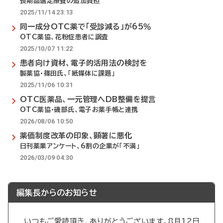
長期品選定療養の追加負担
2025/11/14 23:13
同一成分OTC薬で「受診減る」が65％
OTC薬協、花粉症患者に調査
2025/10/07 11:22
患者向け資材、電子的活用法の検討を
製薬協・篠田氏、「紙媒体に課題」
2025/11/06 10:31
OTC医薬品、一元管理へDB整備を提言
OTC薬協・磯部氏、電子お薬手帳と連携
2026/08/06 10:50
薬価制度改革の印象、顕著に悪化
日刊薬業アンケート、6割の企業が「不満」
2026/03/09 04:30
編集長からのお知らせ
いつもご愛読頂き、ありがとうございます。8月12日