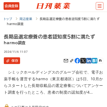
メ
会員登録
イ
ン
トップ
周辺産業
長期品選定療養の患者認知度5割に満たず
harmo調査
コ
ン
長期品選定療養の患者認知度5割に満たず
テ
harmo調査
ン
2024/11/6 11:07
ツ
保存
に
シミックホールディングスのグループ会社で、電子お
移
薬手帳を運営するharmo（東京都港区）は5日、10月か
動
らスタートした長期収載品の選定療養についてアンケー
ト調査を行ったところ、患者の制度の認知度が4…