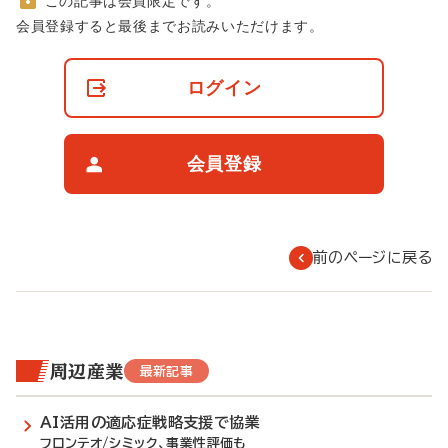
この記事は会員限定です。
非
会員登録すると最後までお読みいただけます。
会
員
の
ログイン
閲
覧
制
限
会員登録
に
つ
い
て
前のページに戻る
周辺産業
最新記事
AI活用の適応症戦略支援で協業
フロンテオ/シミック、事業性評価も