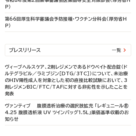
令和8年度第2回薬事審議会医薬品等安全対策部会（厚労省H
P）
第66回厚生科学審議会予防接種・ワクチン分科会（厚労省H
P）
プレスリリース
一覧
ヴィーブヘルスケア、2剤レジメンであるドウベイト配合錠（ド
ルテグラビル／ラミブジン［DTG/3TC］）について、未治療
のHIV陽性成人を対象とした初の直接比較試験において、3
剤レジメンBIC/FTC/TAFに対する非劣性を示したことを
発表
ヴァンティブ 腹膜透析治療の選択肢拡充 「レギュニール®
4.25 腹膜透析液 UV ツインバッグ1.5L」薬価基準収載のお
知らせ