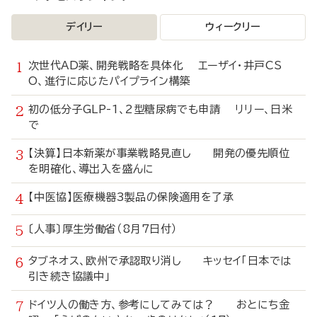
デイリー
ウィークリー
次世代AD薬、開発戦略を具体化 エーザイ・井戸CS
O、進行に応じたパイプライン構築
初の低分子GLP-1、2型糖尿病でも申請 リリー、日米
で
【決算】日本新薬が事業戦略見直し 開発の優先順位
を明確化、導出入を盛んに
【中医協】医療機器3製品の保険適用を了承
〔人事〕厚生労働省（8月7日付）
タブネオス、欧州で承認取り消し キッセイ「日本では
引き続き協議中」
ドイツ人の働き方、参考にしてみては？ おとにち金