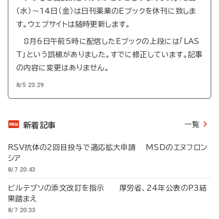
（水）～14日（金）は日刊薬業のEブックを休刊に致しま
す。ウェブサイトは随時更新します。
8月6日午前5時に配信したEブックの上段には「LAS
T」という誤植がありました。すでに修正しています。記事
の内容に変更はありません。
8/5 23:29
一覧
新着記事
RSV抗体の2回目投与で適応拡大申請 MSDのエヌフロン
シア
8/7 20:43
ビルテプソの添文改訂を指示 厚労省、24年公表のP3結
果踏まえ
8/7 20:33