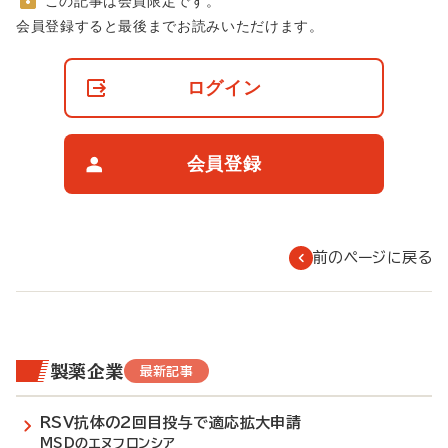
この記事は会員限定です。
非
会員登録すると最後までお読みいただけます。
会
員
の
ログイン
閲
覧
制
限
会員登録
に
つ
い
て
前のページに戻る
製薬企業
最新記事
RSV抗体の2回目投与で適応拡大申請
MSDのエヌフロンシア