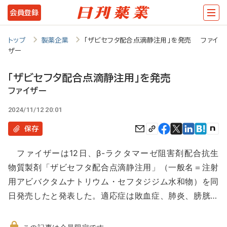
メ
会員登録
イ
ン
トップ
製薬企業
「ザビセフタ配合点滴静注用」を発売 ファイ
ザー
コ
ン
「ザビセフタ配合点滴静注用」を発売
テ
ファイザー
ン
2024/11/12 20:01
ツ
保存
に
ファイザーは12日、β-ラクタマーゼ阻害剤配合抗生
移
物質製剤「ザビセフタ配合点滴静注用」（一般名＝注射
動
用アビバクタムナトリウム・セフタジジム水和物）を同
日発売したと発表した。適応症は敗血症、肺炎、膀胱…