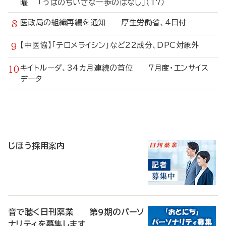
曜 「うぱのちいさな一歩のはなし」（17）
医政局の組織再編を通知 厚生労働省、4日付
【中医協】「テロメライシン」など22成分、DPC対象外
キイトルーダ、34カ月連続の首位 7月度・エンサイス
データ
寄
稿
じほう採用案内
音で聴く日刊薬業 第9期のパーソ
ナリティを募集します