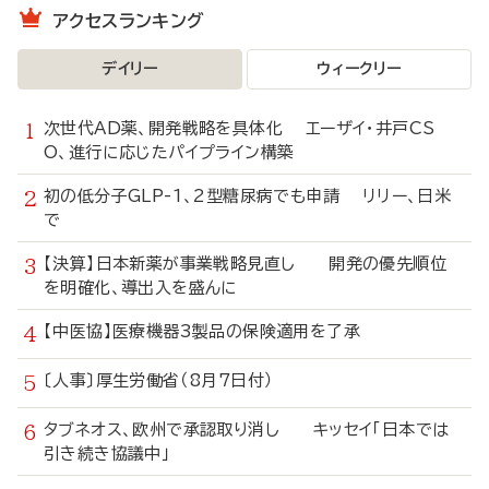
アクセスランキング
デイリー
ウィークリー
次世代AD薬、開発戦略を具体化 エーザイ・井戸CS
O、進行に応じたパイプライン構築
初の低分子GLP-1、2型糖尿病でも申請 リリー、日米
で
【決算】日本新薬が事業戦略見直し 開発の優先順位
を明確化、導出入を盛んに
【中医協】医療機器3製品の保険適用を了承
〔人事〕厚生労働省（8月7日付）
タブネオス、欧州で承認取り消し キッセイ「日本では
引き続き協議中」