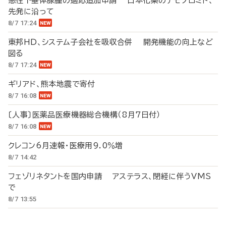
悪性下垂体腺腫の適応追加申請 日本化薬のテモゾロミド、
先発に沿って
8/7 17:24
東邦HD、システム子会社を吸収合併 開発機能の向上など
図る
8/7 17:24
ギリアド、熊本地震で寄付
8/7 16:08
〔人事〕医薬品医療機器総合機構（8月7日付）
8/7 16:08
クレコン6月速報・医療用9.0％増
8/7 14:42
フェゾリネタントを国内申請 アステラス、閉経に伴うVMS
で
8/7 13:55