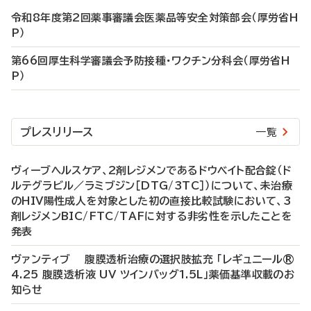
令和8年度第2回薬事審議会医薬品等安全対策部会（厚労省H
P）
第66回厚生科学審議会予防接種・ワクチン分科会（厚労省H
P）
プレスリリース
一覧
ヴィーブヘルスケア、2剤レジメンであるドウベイト配合錠（ド
ルテグラビル／ラミブジン［DTG/3TC］）について、未治療
のHIV陽性成人を対象とした初の直接比較試験において、3
剤レジメンBIC/FTC/TAFに対する非劣性を示したことを
発表
ヴァンティブ 腹膜透析治療の選択肢拡充 「レギュニール®
4.25 腹膜透析液 UV ツインバッグ1.5L」薬価基準収載のお
知らせ