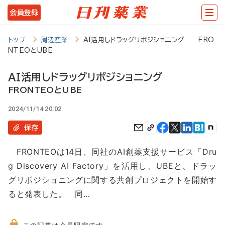
メ
会員登録
イ
ン
トップ
周辺産業
AI活用しドラッグリポジショニング FRO
NTEOとUBE
コ
ン
AI活用しドラッグリポジショニング
テ
FRONTEOとUBE
ン
2024/11/14 20:02
ツ
保存
に
FRONTEOは14日、同社のAI創薬支援サービス「Dru
移
g Discovery AI Factory」を活用し、UBEと、ドラッ
動
グリポジショニングに関する共創プロジェクトを開始す
ると発表した。 同…