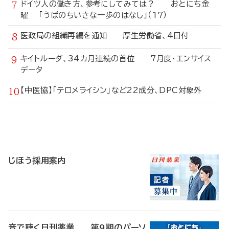
ドイツ人の働き方、参考にしてみては？ おとにち金
曜 「うぱのちいさな一歩のはなし」（17）
医政局の組織再編を通知 厚生労働省、4日付
キイトルーダ、34カ月連続の首位 7月度・エンサイス
データ
【中医協】「テロメライシン」など22成分、DPC対象外
寄
稿
じほう採用案内
音で聴く日刊薬業 第9期のパーソ