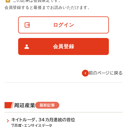
この記事は会員限定です。
非
会員登録すると最後までお読みいただけます。
会
員
の
ログイン
閲
覧
制
限
会員登録
に
つ
い
て
前のページに戻る
周辺産業
最新記事
キイトルーダ、34カ月連続の首位
7月度・エンサイスデータ