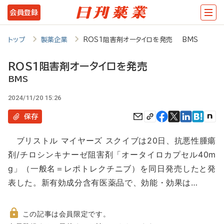
メ
会員登録
イ
ン
トップ
製薬企業
ROS1阻害剤オータイロを発売 BMS
コ
ROS1阻害剤オータイロを発売
ン
BMS
テ
2024/11/20 15:26
ン
保存
ツ
に
ブリストル マイヤーズ スクイブは20日、抗悪性腫瘍
移
剤/チロシンキナーゼ阻害剤「オータイロカプセル40m
動
g」（一般名＝レポトレクチニブ）を同日発売したと発
表した。新有効成分含有医薬品で、効能・効果は…
この記事は会員限定です。