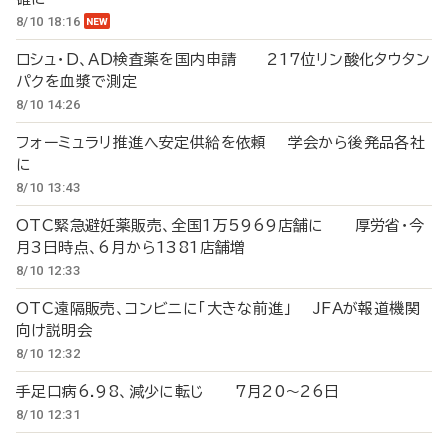
8/10 18:16
ロシュ・D、AD検査薬を国内申請 217位リン酸化タウタン
パクを血漿で測定
8/10 14:26
フォーミュラリ推進へ安定供給を依頼 学会から後発品各社
に
8/10 13:43
OTC緊急避妊薬販売、全国1万5969店舗に 厚労省・今
月3日時点、6月から1381店舗増
8/10 12:33
OTC遠隔販売、コンビニに「大きな前進」 JFAが報道機関
向け説明会
8/10 12:32
手足口病6.98、減少に転じ 7月20～26日
8/10 12:31