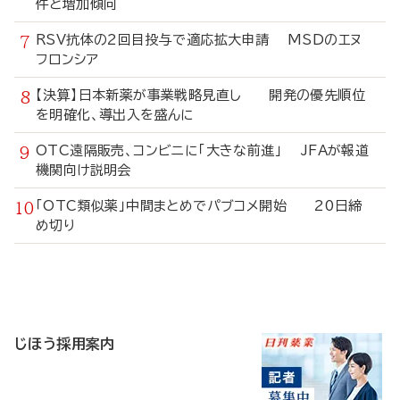
件と増加傾向
RSV抗体の2回目投与で適応拡大申請 MSDのエヌ
フロンシア
【決算】日本新薬が事業戦略見直し 開発の優先順位
を明確化、導出入を盛んに
OTC遠隔販売、コンビニに「大きな前進」 JFAが報道
機関向け説明会
「OTC類似薬」中間まとめでパブコメ開始 20日締
め切り
寄
稿
じほう採用案内