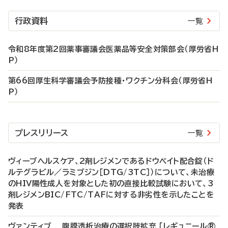
行政資料
一覧
令和8年度第2回薬事審議会医薬品等安全対策部会（厚労省H
P）
第66回厚生科学審議会予防接種・ワクチン分科会（厚労省H
P）
プレスリリース
一覧
ヴィーブヘルスケア、2剤レジメンであるドウベイト配合錠（ド
ルテグラビル／ラミブジン［DTG/3TC］）について、未治療
のHIV陽性成人を対象とした初の直接比較試験において、3
剤レジメンBIC/FTC/TAFに対する非劣性を示したことを
発表
ヴァンティブ 腹膜透析治療の選択肢拡充 「レギュニール®