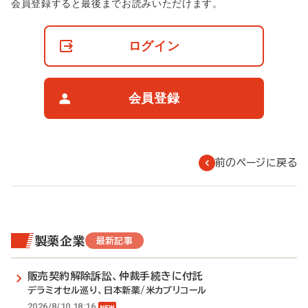
非
会員登録すると最後までお読みいただけます。
会
員
の
ログイン
閲
覧
制
限
会員登録
に
つ
い
て
前のページに戻る
製薬企業
最新記事
販売契約解除訴訟、仲裁手続きに付託
デラミオセル巡り、日本新薬/米カプリコール
2026/8/10 18:16