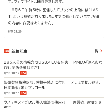
す。ウェブサイトは随時更新します。
8月6日午前5時に配信したEブックの上段には「LAS
T」という誤植がありました。すでに修正しています。記事
の内容に変更はありません。
8/5 23:29
一覧
新着記事
286人分の情報含むUSBメモリを紛失 PMDA「深くおわ
び」、関係企業は27社
8/10 18:17
販売契約解除訴訟、仲裁手続きに付託 デラミオセル巡り、
日本新薬/米カプリコール
8/10 18:16
ウステキヌマブBS、導入療法で使用可 厚労省、通知で明
確に