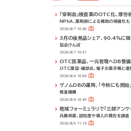
「穿刺血」検査薬のOTC化、厚労
NPhA、薬剤師による補助の明確化も
2026/8/7 10:40
3月の後発品シェア、90.4％に
協会けんぽ
2026/8/7 10:37
OTC医薬品、一元管理へDB整
OTC薬協・磯部氏、電子お薬手帳と連
2026/8/6 10:50
ゲノムDBの運用、「今秋にも開始
推進機構
2026/8/6 10:49
地域フォーミュラリで「三師アンケ
兵庫県薬、認知度や導入の賛否を調査
2026/8/5 11:14