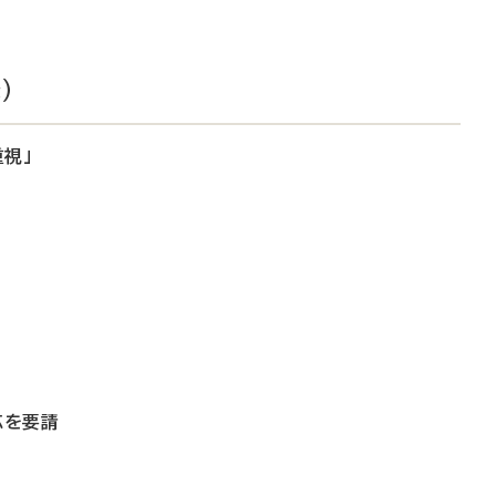
）
視」
応を要請