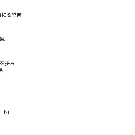
省に要望書
微減
備を提言
携
」
ート」