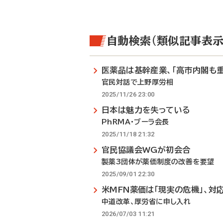
自動検索（類似記事表示
医薬品は基幹産業、「高市内閣も重
官民対話で上野厚労相
2025/11/26 23:00
日本は魅力を失っている
PhRMA・ブーラ会長
2025/11/18 21:32
官民協議会WGが初会合
製薬3団体が薬価制度の改善を要望
2025/09/01 22:30
米MFN薬価は「現実の危機」、対
中道改革、厚労省に申し入れ
2026/07/03 11:21