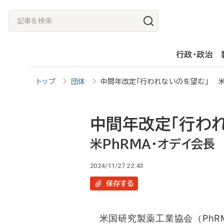
メ
記
イ
事
ン
を
行政・政治
コ
検
ン
索
トップ
団体
中間年改定「行われないのを望む」 米
テ
ン
ツ
中間年改定「行わ
に
米PhRMA・オデイ会長
移
2024/11/27 22:43
動
保存
する
米国研究製薬工業協会（PhR