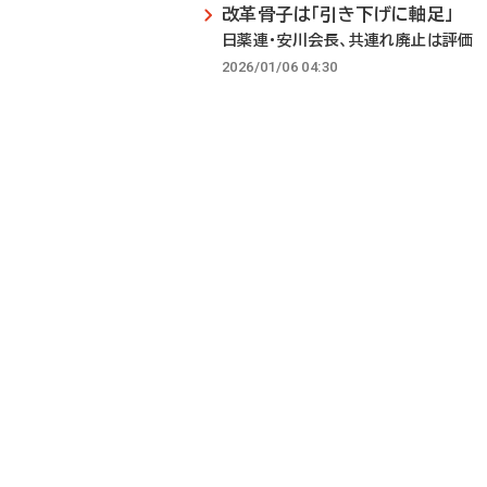
改革骨子は「引き下げに軸足」
日薬連・安川会長、共連れ廃止は評価
2026/01/06 04:30