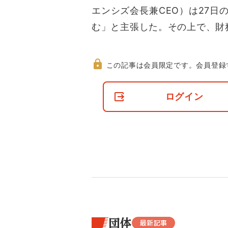
エンシズ会長兼CEO）は27
む」と主張した。その上で、財
この記事は会員限定です。
会員登録
非
会
ログイン
員
の
閲
覧
制
限
に
つ
い
て
団体
最新記事