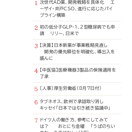
次世代AD薬、開発戦略を具体化 エ
ーザイ・井戸CSO、進行に応じたパイ
プライン構築
初の低分子GLP-1、2型糖尿病でも申
請 リリー、日米で
【決算】日本新薬が事業戦略見直し
開発の優先順位を明確化、導出入を
盛んに
【中医協】医療機器3製品の保険適用を
了承
〔人事〕厚生労働省（8月7日付）
タブネオス、欧州で承認取り消し
キッセイ「日本では引き続き協議中」
ドイツ人の働き方、参考にしてみて
は？ おとにち金曜 「うぱのちい