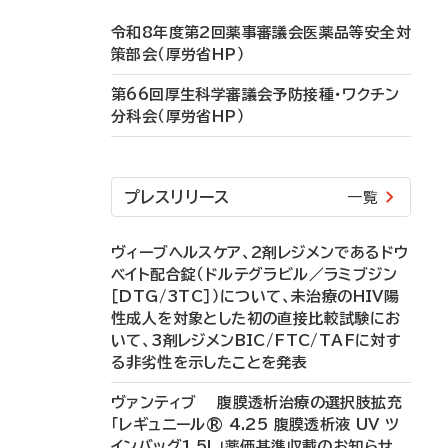
令和8年度第2回薬事審議会医薬品等安全対
策部会（厚労省HP）
第66回厚生科学審議会予防接種・ワクチン
分科会（厚労省HP）
プレスリリース
一覧
ヴィーブヘルスケア、2剤レジメンであるドウ
ベイト配合錠（ドルテグラビル／ラミブジン
［DTG/3TC］）について、未治療のHIV陽
性成人を対象とした初の直接比較試験にお
いて、3剤レジメンBIC/FTC/TAFに対す
る非劣性を示したことを発表
ヴァンティブ 腹膜透析治療の選択肢拡充
「レギュニール® 4.25 腹膜透析液 UV ツ
インバッグ1.5L」薬価基準収載のお知らせ