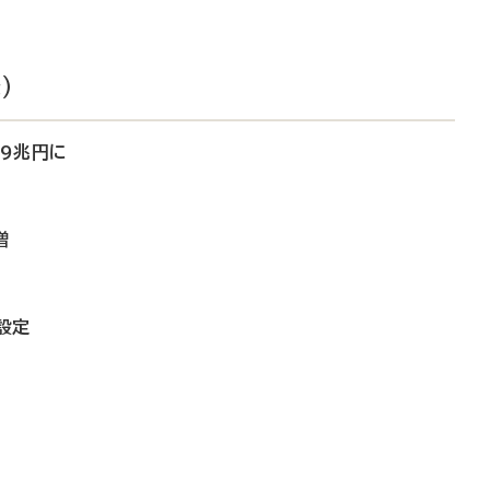
）
.9兆円に
増
設定