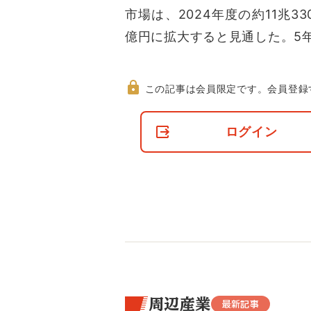
市場は、2024年度の約11兆33
億円に拡大すると見通した。5
この記事は会員限定です。
会員登録
非
会
ログイン
員
の
閲
覧
制
限
に
つ
い
て
周辺産業
最新記事