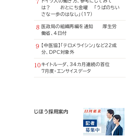
ドイツ人の働き方、参考にしてみて
は？ おとにち金曜 「うぱのちい
さな一歩のはなし」（17）
医政局の組織再編を通知 厚生労
働省、4日付
【中医協】「テロメライシン」など22成
分、DPC対象外
キイトルーダ、34カ月連続の首位
7月度・エンサイスデータ
寄
稿
じほう採用案内