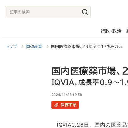
メ
記
イ
事
ン
を
行政・政治
コ
検
ン
索
トップ
周辺産業
国内医療薬市場、29年度に12兆円超え I
テ
ン
ツ
国内医療薬市場、
に
IQVIA、成長率0.9～1
移
2024/11/28 19:58
動
保存
する
IQVIAは28日、国内の医