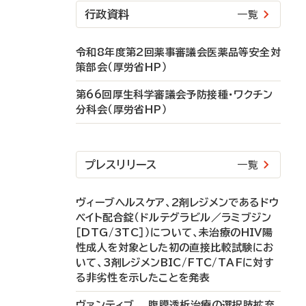
行政資料
一覧
令和8年度第2回薬事審議会医薬品等安全対
策部会（厚労省HP）
第66回厚生科学審議会予防接種・ワクチン
分科会（厚労省HP）
プレスリリース
一覧
ヴィーブヘルスケア、2剤レジメンであるドウ
ベイト配合錠（ドルテグラビル／ラミブジン
［DTG/3TC］）について、未治療のHIV陽
性成人を対象とした初の直接比較試験にお
いて、3剤レジメンBIC/FTC/TAFに対す
る非劣性を示したことを発表
ヴァンティブ 腹膜透析治療の選択肢拡充