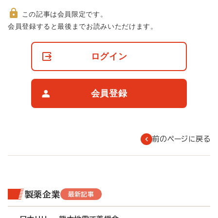
この記事は会員限定です。
非
会員登録すると最後までお読みいただけます。
会
員
の
ログイン
閲
覧
制
限
会員登録
に
つ
い
て
前のページに戻る
製薬企業
最新記事