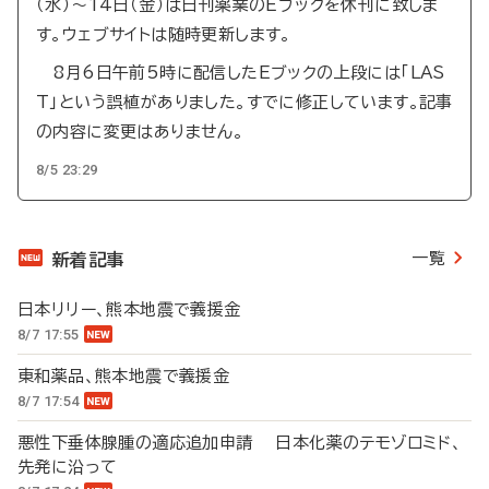
（水）～14日（金）は日刊薬業のEブックを休刊に致しま
す。ウェブサイトは随時更新します。
8月6日午前5時に配信したEブックの上段には「LAS
T」という誤植がありました。すでに修正しています。記事
の内容に変更はありません。
8/5 23:29
一覧
新着記事
日本リリー、熊本地震で義援金
8/7 17:55
東和薬品、熊本地震で義援金
8/7 17:54
悪性下垂体腺腫の適応追加申請 日本化薬のテモゾロミド、
先発に沿って