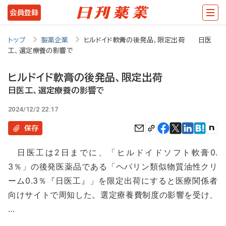
メ
会員登録
イ
ン
トップ
製薬企業
ヒルドイド軟膏の後発品、限定出荷 日医
工、選定療養の影響で
コ
ン
ヒルドイド軟膏の後発品、限定出荷
テ
日医工、選定療養の影響で
ン
2024/12/2 22:17
ツ
保存
に
日医工は2日までに、「ヒルドイドソフト軟膏0.
移
3％」の後発医薬品である「ヘパリン類似物質油性クリ
動
ーム0.3％『日医工』」を限定出荷にすると医療関係者
向けサイトで周知した。選定療養費制度の影響を受け、
…