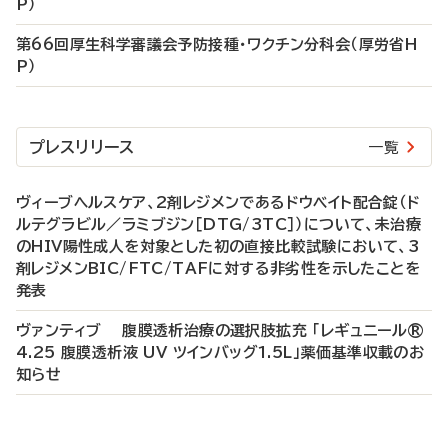
P）
第66回厚生科学審議会予防接種・ワクチン分科会（厚労省H
P）
プレスリリース
一覧
ヴィーブヘルスケア、2剤レジメンであるドウベイト配合錠（ド
ルテグラビル／ラミブジン［DTG/3TC］）について、未治療
のHIV陽性成人を対象とした初の直接比較試験において、3
剤レジメンBIC/FTC/TAFに対する非劣性を示したことを
発表
ヴァンティブ 腹膜透析治療の選択肢拡充 「レギュニール®
4.25 腹膜透析液 UV ツインバッグ1.5L」薬価基準収載のお
知らせ