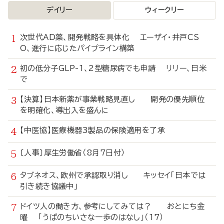
デイリー
ウィークリー
次世代AD薬、開発戦略を具体化 エーザイ・井戸CS
O、進行に応じたパイプライン構築
初の低分子GLP-1、2型糖尿病でも申請 リリー、日米
で
【決算】日本新薬が事業戦略見直し 開発の優先順位
を明確化、導出入を盛んに
【中医協】医療機器3製品の保険適用を了承
〔人事〕厚生労働省（8月7日付）
タブネオス、欧州で承認取り消し キッセイ「日本では
引き続き協議中」
ドイツ人の働き方、参考にしてみては？ おとにち金
曜 「うぱのちいさな一歩のはなし」（17）