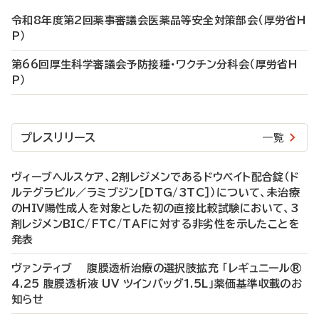
令和8年度第2回薬事審議会医薬品等安全対策部会（厚労省H
P）
第66回厚生科学審議会予防接種・ワクチン分科会（厚労省H
P）
プレスリリース
一覧
ヴィーブヘルスケア、2剤レジメンであるドウベイト配合錠（ド
ルテグラビル／ラミブジン［DTG/3TC］）について、未治療
のHIV陽性成人を対象とした初の直接比較試験において、3
剤レジメンBIC/FTC/TAFに対する非劣性を示したことを
発表
ヴァンティブ 腹膜透析治療の選択肢拡充 「レギュニール®
4.25 腹膜透析液 UV ツインバッグ1.5L」薬価基準収載のお
知らせ