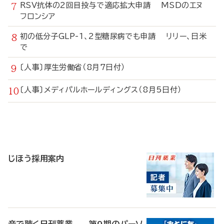
RSV抗体の2回目投与で適応拡大申請 MSDのエヌ
フロンシア
初の低分子GLP-1、2型糖尿病でも申請 リリー、日米
で
〔人事〕厚生労働省（8月7日付）
〔人事〕メディパルホールディングス（8月5日付）
寄
稿
じほう採用案内