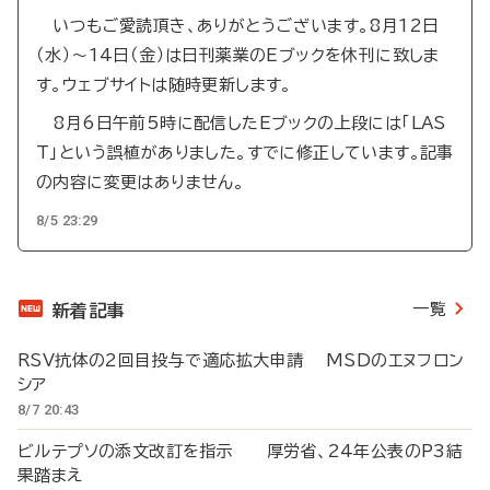
いつもご愛読頂き、ありがとうございます。8月12日
（水）～14日（金）は日刊薬業のEブックを休刊に致しま
す。ウェブサイトは随時更新します。
8月6日午前5時に配信したEブックの上段には「LAS
T」という誤植がありました。すでに修正しています。記事
の内容に変更はありません。
8/5 23:29
一覧
新着記事
RSV抗体の2回目投与で適応拡大申請 MSDのエヌフロン
シア
8/7 20:43
ビルテプソの添文改訂を指示 厚労省、24年公表のP3結
果踏まえ