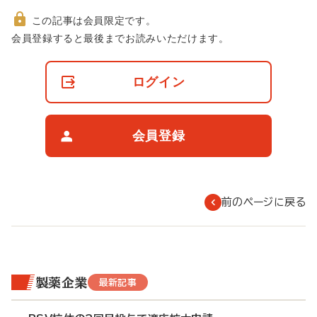
この記事は会員限定です。
非
会員登録すると最後までお読みいただけます。
会
員
の
ログイン
閲
覧
制
限
会員登録
に
つ
い
て
前のページに戻る
製薬企業
最新記事