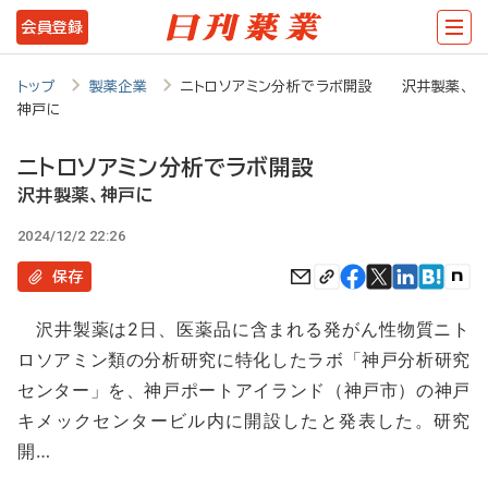
メ
会員登録
イ
ン
トップ
製薬企業
ニトロソアミン分析でラボ開設 沢井製薬、
神戸に
コ
ン
ニトロソアミン分析でラボ開設
テ
沢井製薬、神戸に
ン
2024/12/2 22:26
ツ
保存
に
沢井製薬は2日、医薬品に含まれる発がん性物質ニト
移
ロソアミン類の分析研究に特化したラボ「神戸分析研究
動
センター」を、神戸ポートアイランド（神戸市）の神戸
キメックセンタービル内に開設したと発表した。研究
開…